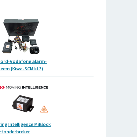
fford-Vodafone alarm-
teem (Kiwa-SCM kl.3)
ing Intelligence MiBlock
rtonderbreker