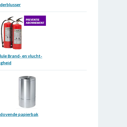
derblusser
ule Brand- en vlucht-
igheid
fdovende papierbak