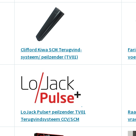
Clifford Kiwa SCM Terugvind-
Far
systeem/ peilzender (TV01)
voe
LoJack Pulse+ peilzender TV01
Raa
Terugvindsysteem CCV/SCM
vra