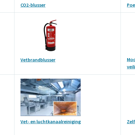
CO2-blusser
Poe
Mod
Vetbrandblusser
veil
Vet- en luchtkanaalreiniging
Zel