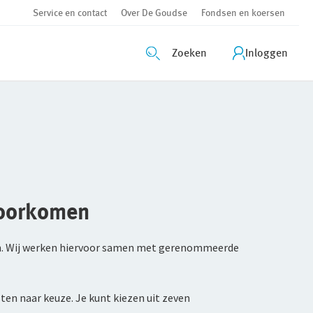
Service en contact
Over De Goudse
Fondsen en koersen
Zoeken
Inloggen
voorkomen
omen. Wij werken hiervoor samen met gerenommeerde
ten naar keuze. Je kunt kiezen uit zeven