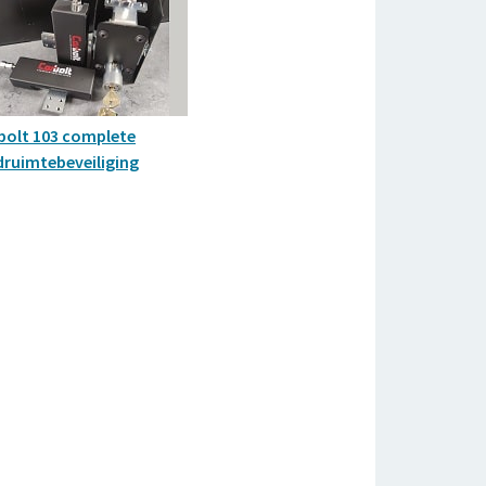
bolt 103 complete
druimtebeveiliging