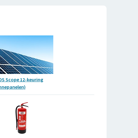
OS Scope 12-keuring
nnepanelen)