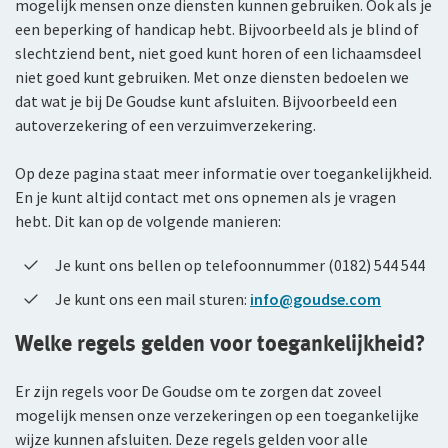
mogelijk mensen onze diensten kunnen gebruiken. Ook als je
Klachtenregeling
jou
Wie wij zijn
een beperking of handicap hebt. Bijvoorbeeld als je blind of
Bestelautoverzekering
Andere branches
slechtziend bent, niet goed kunt horen of een lichaamsdeel
Onze organisatie
niet goed kunt gebruiken. Met onze diensten bedoelen we
Zakelijke personenautoverzekering
dat wat je bij De Goudse kunt afsluiten. Bijvoorbeeld een
Onze cijfers
Vind een adviseur bij jou in de buurt
autoverzekering of een verzuimverzekering.
Bekijk alle zakelijke verzekeringen
Gratis persoonlijk advies voor jouw branche
Ons beleid
Op deze pagina staat meer informatie over toegankelijkheid.
Voor je personeel
Tevreden klanten
En je kunt altijd contact met ons opnemen als je vragen
Verzuimverzekering
hebt. Dit kan op de volgende manieren:
Duurzaam ondernemen
Samenwerking met adviseurs
ZW-eigenrisicoverzekering
Je kunt ons bellen op telefoonnummer (0182) 544 544
Je kunt ons een mail sturen:
info@goudse.com
Werken bij De Goudse
WIA Verzekering (WIA 0-tot-100 Plan)
Welke regels gelden voor toegankelijkheid?
Vacatures
Anw-pensioen
Traineeship
Er zijn regels voor De Goudse om te zorgen dat zoveel
Nabestaandenverzekering Collectief
mogelijk mensen onze verzekeringen op een toegankelijke
Stages en afstuderen
Ongevallenverzekering Collectief
wijze kunnen afsluiten. Deze regels gelden voor alle