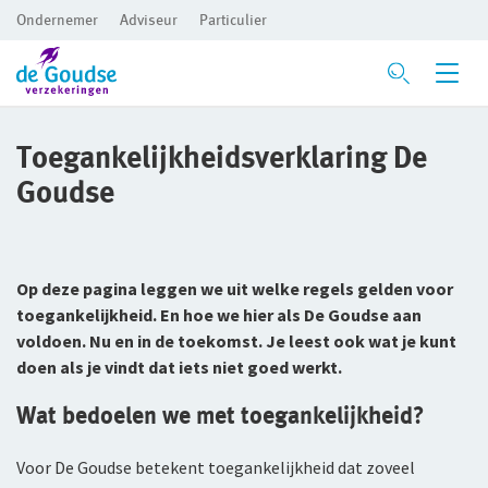
Ondernemer
Adviseur
Particulier
Ga direct naar de inhoud
Verzekeringen
Toegankelijkheidsverklaring De
Goudse
Branches
Voor je bedrijf
Preventie
Bedrijfsaansprakelijkheidsverzekering
Bouw
Op deze pagina leggen we uit welke regels gelden voor
Inloggen
Risicomanagement
Beroepsaansprakelijkheidsverzekering
Detailhandel
toegankelijkheid. En hoe we hier als De Goudse aan
voldoen. Nu en in de toekomst. Je leest ook wat je kunt
CAR- en montageverzekering
Groothandel
De Preventiezaak
Voor ondernemers
doen als je vindt dat iets niet goed werkt.
Service en contact
Rechtsbijstandverzekering
Horeca
Het Preventieabonnement
Voor adviseurs
Wat bedoelen we met toegankelijkheid?
Over De Goudse
Service en contact
Bedrijfsgebouwenverzekering
Persoonlijke dienstverlening
Voor particulieren
Contactformulier
Voor De Goudse betekent toegankelijkheid dat zoveel
Over De Goudse
Advies op maat
Inventaris/Goederen­verzekering
Zakelijke dienstverlening
Voor expats
Met een onafhankelijke adviseur de beste oplossing voor