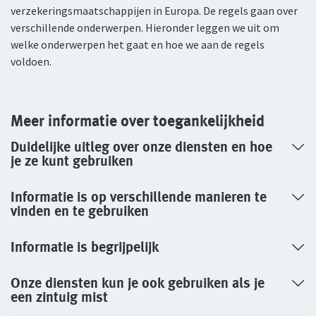
Arbeidsvoorwaarden
verzekeringsmaatschappijen in Europa. De regels gaan over
WGA-eigenrisicoverzekering
verschillende onderwerpen. Hieronder leggen we uit om
Sollicitatieprocedure
welke onderwerpen het gaat en hoe we aan de regels
Voor jou als ondernemer
voldoen.
Privacyverklaring sollicitanten
Arbeidsongeschiktheidsverzekering
Jaarverslag
Nabestaandenverzekering Collectief voor
Meer informatie over toegankelijkheid
Fondsen en koersen
zelfstandig ondernemers
Duidelijke uitleg over onze diensten en hoe
je ze kunt gebruiken
Reizen
Expat Pakket Individueel
Informatie is op verschillende manieren te
vinden en te gebruiken
Expat Pakket Collectief
Informatie is begrijpelijk
Zakenreisverzekering Individueel
Onze diensten kun je ook gebruiken als je
Zakenreisverzekering Collectief
een zintuig mist