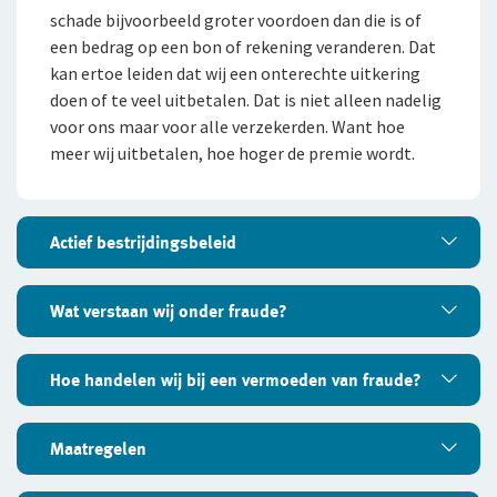
Arbeidsvoorwaarden
schade bijvoorbeeld groter voordoen dan die is of
WGA-eigenrisicoverzekering
een bedrag op een bon of rekening veranderen. Dat
Sollicitatieprocedure
kan ertoe leiden dat wij een onterechte uitkering
Voor jou als ondernemer
doen of te veel uitbetalen. Dat is niet alleen nadelig
Privacyverklaring sollicitanten
voor ons maar voor alle verzekerden. Want hoe
Arbeidsongeschiktheidsverzekering
Jaarverslag
meer wij uitbetalen, hoe hoger de premie wordt.
Nabestaandenverzekering Collectief voor
Fondsen en koersen
zelfstandig ondernemers
Actief bestrijdingsbeleid
Reizen
Expat Pakket Individueel
Actief bestrijdingsbeleid
Wat verstaan wij onder fraude?
Expat Pakket Collectief
Daarom hebben wij een actief beleid voor de
Wat verstaan wij onder fraude?
Hoe handelen wij bij een vermoeden van fraude?
bestrijding van fraude. Dat begint al bij de aanvraag
Zakenreisverzekering Individueel
van een verzekering. Elke aanvraag wordt door ons
Er is sprake van fraude als wij opzettelijk worden
nauwkeurig getoetst om te zien of de vragen
Zakenreisverzekering Collectief
Hoe handelen wij bij een vermoeden
Maatregelen
misleid. Bijvoorbeeld het bewust geven van
volledig en naar waarheid zijn beantwoord. Wij
van fraude?
verkeerde informatie om een (hogere) uitkering te
bekijken schadeclaims en andere documenten heel