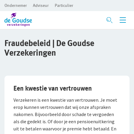
Ondernemer
Adviseur
Particulier
Ga direct naar de inhoud
Verzekeringen
Fraudebeleid | De Goudse
Verzekeringen
Branches
Voor je bedrijf
Preventie
Bedrijfsaansprakelijkheidsverzekering
Bouw
Inloggen
Risicomanagement
Beroepsaansprakelijkheidsverzekering
Detailhandel
Een kwestie van vertrouwen
CAR- en montageverzekering
Groothandel
De Preventiezaak
Voor ondernemers
Verzekeren is een kwestie van vertrouwen. Je moet
Service en contact
Rechtsbijstandverzekering
Horeca
Het Preventieabonnement
Voor adviseurs
erop kunnen vertrouwen dat wij onze afspraken
nakomen. Bijvoorbeeld door schade te vergoeden
Over De Goudse
Service en contact
Bedrijfsgebouwenverzekering
Persoonlijke dienstverlening
Voor particulieren
als die gedekt is. Of door je een pensioenuitkering
Contactformulier
Over De Goudse
Advies op maat
uit te betalen waarvoor je premie hebt betaald. En
Inventaris/Goederen­verzekering
Zakelijke dienstverlening
Voor expats
Met een onafhankelijke adviseur de beste oplossing voor