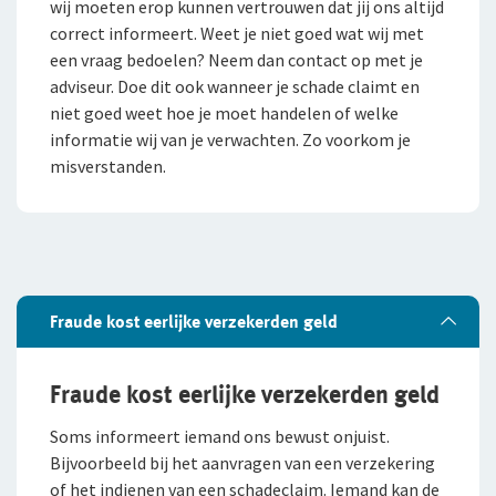
wij moeten erop kunnen vertrouwen dat jij ons altijd
Klachtenregeling
jou
Wie wij zijn
correct informeert. Weet je niet goed wat wij met
Bestelautoverzekering
Andere branches
een vraag bedoelen? Neem dan contact op met je
Onze organisatie
adviseur. Doe dit ook wanneer je schade claimt en
Zakelijke personenautoverzekering
Onze cijfers
niet goed weet hoe je moet handelen of welke
Vind een adviseur bij jou in de buurt
informatie wij van je verwachten. Zo voorkom je
Bekijk alle zakelijke verzekeringen
Gratis persoonlijk advies voor jouw branche
Ons beleid
misverstanden.
Voor je personeel
Tevreden klanten
Verzuimverzekering
Duurzaam ondernemen
Samenwerking met adviseurs
ZW-eigenrisicoverzekering
Fraude kost eerlijke verzekerden geld
Werken bij De Goudse
WIA Verzekering (WIA 0-tot-100 Plan)
Vacatures
Anw-pensioen
Fraude kost eerlijke verzekerden geld
Traineeship
Nabestaandenverzekering Collectief
Soms informeert iemand ons bewust onjuist.
Bijvoorbeeld bij het aanvragen van een verzekering
Stages en afstuderen
Ongevallenverzekering Collectief
of het indienen van een schadeclaim. Iemand kan de