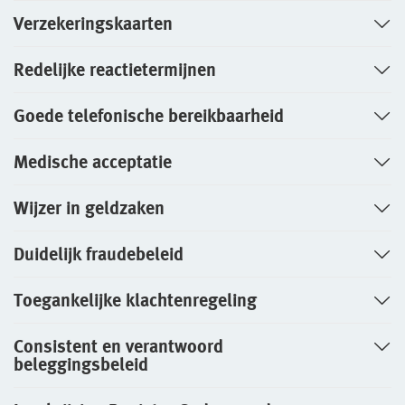
Arbeidsvoorwaarden
Verzekeringskaarten
WGA-eigenrisicoverzekering
Sollicitatieprocedure
Redelijke reactietermijnen
Voor jou als ondernemer
Privacyverklaring sollicitanten
Arbeidsongeschiktheidsverzekering
Goede telefonische bereikbaarheid
Jaarverslag
Nabestaandenverzekering Collectief voor
Medische acceptatie
Fondsen en koersen
zelfstandig ondernemers
Wijzer in geldzaken
Reizen
Expat Pakket Individueel
Duidelijk fraudebeleid
Expat Pakket Collectief
Toegankelijke klachtenregeling
Zakenreisverzekering Individueel
Consistent en verantwoord
beleggingsbeleid
Zakenreisverzekering Collectief