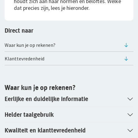
houdt zich aan haar normen en beloftes. Welke
Klachtenregeling
jou
Wie wij zijn
dat precies zijn, lees je hieronder.
Bestelautoverzekering
Andere branches
Onze organisatie
Zakelijke personenautoverzekering
Direct naar
Onze cijfers
Vind een adviseur bij jou in de buurt
Bekijk alle zakelijke verzekeringen
Gratis persoonlijk advies voor jouw branche
Ons beleid
Waar kun je op rekenen?
Voor je personeel
Tevreden klanten
Klanttevredenheid
Verzuimverzekering
Duurzaam ondernemen
Samenwerking met adviseurs
ZW-eigenrisicoverzekering
Waar kun je op rekenen?
Werken bij De Goudse
WIA Verzekering (WIA 0-tot-100 Plan)
Eerlijke en duidelijke informatie
Vacatures
Anw-pensioen
Helder taalgebruik
Traineeship
Nabestaandenverzekering Collectief
Kwaliteit en klanttevredenheid
Stages en afstuderen
Ongevallenverzekering Collectief