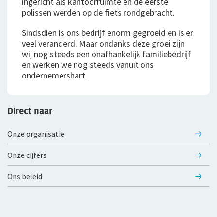
ingericht als kantoorruimte en de eerste
Klachtenregeling
jou
Wie wij zijn
polissen werden op de fiets rondgebracht.
Bestelautoverzekering
Andere branches
Onze organisatie
Sindsdien is ons bedrijf enorm gegroeid en is er
Zakelijke personenautoverzekering
veel veranderd. Maar ondanks deze groei zijn
Onze cijfers
wij nog steeds een onafhankelijk familie­bedrijf
Vind een adviseur bij jou in de buurt
Bekijk alle zakelijke verzekeringen
Gratis persoonlijk advies voor jouw branche
en werken we nog steeds vanuit ons
Ons beleid
ondernemershart.
Voor je personeel
Tevreden klanten
Verzuimverzekering
Duurzaam ondernemen
Direct naar
Samenwerking met adviseurs
ZW-eigenrisicoverzekering
Onze organisatie
Werken bij De Goudse
WIA Verzekering (WIA 0-tot-100 Plan)
Onze cijfers
Vacatures
Anw-pensioen
Ons beleid
Traineeship
Nabestaandenverzekering Collectief
Stages en afstuderen
Ongevallenverzekering Collectief