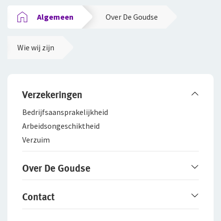
Algemeen
Over De Goudse
Wie wij zijn
Verzekeringen
Bedrijfsaanspra­kelijkheid
Arbeidsongeschiktheid
Verzuim
Over De Goudse
Werken bij De Goudse
Contact
Het merk De Goudse
Samenwerking met adviseurs
Service en contact