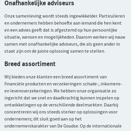
Onafhankelijke adviseurs
Arbeidsvoorwaarden
WGA-eigenrisicoverzekering
Sollicitatieprocedure
Onze samenleving wordt steeds ingewikkelder. Particulieren
Voor jou als ondernemer
en ondernemers hebben behoefte aan iemand die hen kent
Privacyverklaring sollicitanten
en een advies geeft dat is afgestemd op hun persoonlijke
Arbeidsongeschiktheidsverzekering
situatie, wensen en mogelijkheden. Daarom werken wij nauw
Jaarverslag
samen met onafhankelijke adviseurs, die als geen ander in
Nabestaandenverzekering Collectief voor
staat zijn om de juiste oplossing samen te stellen.
Fondsen en koersen
zelfstandig ondernemers
Breed assortiment
Reizen
Wij bieden onze klanten een breed assortiment van
Expat Pakket Individueel
financiële producten en verzekeringen: schade-, inkomens-
en levensverzekeringen. We hebben onze organisatie zo
Expat Pakket Collectief
ingericht dat we snel en daadkrachtig kunnen inspelen op
ontwikkelingen op de verschillende deelmarkten. Daarbij
Zakenreisverzekering Individueel
concentreren wij ons steeds sterker op oplossingen voor
Zakenreisverzekering Collectief
ondernemers; dit sluit goed aan op het
ondernemerskarakter van De Goudse. Op de internationale