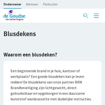
Ondernemer
Adviseur
Particulier
Ga direct naar de inhoud
Verzekeringen
Blusdekens
Branches
Voor je bedrijf
Preventie
Bedrijfsaansprakelijkheidsverzekering
Bouw
Waarom een blusdeken?
Risicomanagement
Beroepsaansprakelijkheidsverzekering
Detailhandel
Een beginnende brand in je huis, kantoor of
CAR- en montageverzekering
Groothandel
De Preventiezaak
werkplaats? Een goede blusdeken kan je leven
redden! De blusdekens van onze partner BRN
Rechtsbijstandverzekering
Horeca
Het Preventieabonnement
Brandbeveiliging zijn lichtgewicht, direct
gebruiksklaar en opgeborgen in een duurzame
Bedrijfsgebouwenverzekering
Persoonlijke dienstverlening
kunststof wandcassette met duidelijke instructies.
Advies op maat
Inventaris/Goederen­verzekering
Zakelijke dienstverlening
Met een onafhankelijke adviseur de beste oplossing voor