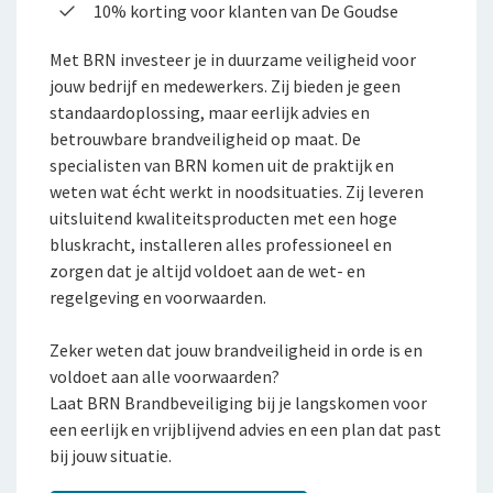
Tevreden klanten
10% korting voor klanten van De Goudse
WGA-eigenrisicoverzekering
Duurzaam ondernemen
Met BRN investeer je in duurzame veiligheid voor
Voor jou als ondernemer
jouw bedrijf en medewerkers. Zij bieden je geen
Samenwerking met adviseurs
standaardoplossing, maar eerlijk advies en
Arbeidsongeschiktheidsverzekering
Werken bij De Goudse
betrouwbare brandveiligheid op maat. De
specialisten van BRN komen uit de praktijk en
Vacatures
Nabestaandenverzekering Collectief voor
weten wat écht werkt in noodsituaties. Zij leveren
zelfstandig ondernemers
uitsluitend kwaliteitsproducten met een hoge
Traineeship
bluskracht, installeren alles professioneel en
Reizen
Stages en afstuderen
zorgen dat je altijd voldoet aan de wet- en
regelgeving en voorwaarden.
Expat Pakket Individueel
Arbeidsvoorwaarden
Expat Pakket Collectief
Zeker weten dat jouw brandveiligheid in orde is en
Sollicitatieprocedure
voldoet aan alle voorwaarden?
Zakenreisverzekering Individueel
Privacyverklaring sollicitanten
Laat BRN Brandbeveiliging bij je langskomen voor
een eerlijk en vrijblijvend advies en een plan dat past
Jaarverslag
Zakenreisverzekering Collectief
bij jouw situatie.