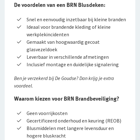
De voordelen van een BRN Blusdeken:
jou
Bestelautoverzekering
Andere branches
Snel en eenvoudig inzetbaar bij kleine branden
Zakelijke personenautoverzekering
Ideaal voor brandende kleding of kleine
Inloggen
werkplekincidenten
Vind een adviseur bij jou in de buurt
Bekijk alle zakelijke verzekeringen
Gratis persoonlijk advies voor jouw branche
Gemaakt van hoogwaardig gecoat
Voor ondernemers
glasvezeldoek
Service en contact
Voor je personeel
Voor adviseurs
Leverbaar in verschillende afmetingen
Inclusief montage en duidelijke signalering
Over De Goudse
Service en contact
Verzuimverzekering
Voor particulieren
Contactformulier
Ben je verzekerd bij De Goudse? Dan krijg je extra
Fondsen en koersen
Over De Goudse
ZW-eigenrisicoverzekering
Voor expats
voordeel.
Klachtenregeling
Wie wij zijn
WIA Verzekering (WIA 0-tot-100 Plan)
Waarom kiezen voor BRN Brandbeveiliging?
Onze organisatie
Anw-pensioen
Geen voorrijkosten
Onze cijfers
Gecertificeerd onderhoud en keuring (REOB)
Nabestaandenverzekering Collectief
Blusmiddelen met langere levensduur en
Ons beleid
hogere bluskracht
Ongevallenverzekering Collectief