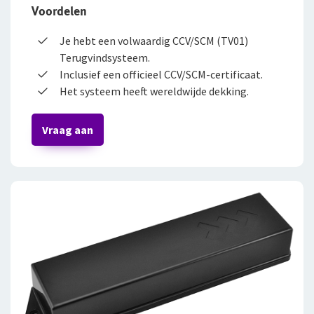
Tevreden klanten
Voordelen
WGA-eigenrisicoverzekering
Duurzaam ondernemen
Je hebt een volwaardig CCV/SCM (TV01)
Voor jou als ondernemer
Terugvindsysteem.
Samenwerking met adviseurs
Inclusief een officieel CCV/SCM-certificaat.
Arbeidsongeschiktheidsverzekering
Werken bij De Goudse
Het systeem heeft wereldwijde dekking.
Vacatures
Nabestaandenverzekering Collectief voor
Vraag aan
zelfstandig ondernemers
Traineeship
Reizen
Stages en afstuderen
Expat Pakket Individueel
Arbeidsvoorwaarden
Expat Pakket Collectief
Sollicitatieprocedure
Zakenreisverzekering Individueel
Privacyverklaring sollicitanten
Jaarverslag
Zakenreisverzekering Collectief