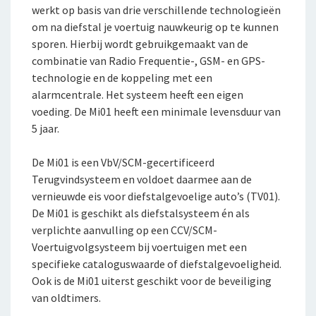
werkt op basis van drie verschillende technologieën
jou
om na diefstal je voertuig nauwkeurig op te kunnen
Bestelautoverzekering
Andere branches
sporen. Hierbij wordt gebruikgemaakt van de
Zakelijke personenautoverzekering
combinatie van Radio Frequentie-, GSM- en GPS-
Inloggen
technologie en de koppeling met een
Vind een adviseur bij jou in de buurt
Bekijk alle zakelijke verzekeringen
Gratis persoonlijk advies voor jouw branche
alarmcentrale. Het systeem heeft een eigen
Voor ondernemers
voeding. De Mi01 heeft een minimale levensduur van
Service en contact
Voor je personeel
Voor adviseurs
5 jaar.
Over De Goudse
Service en contact
Verzuimverzekering
Voor particulieren
De Mi01 is een VbV/SCM-gecertificeerd
Contactformulier
Fondsen en koersen
Over De Goudse
Terugvindsysteem en voldoet daarmee aan de
ZW-eigenrisicoverzekering
Voor expats
vernieuwde eis voor diefstalgevoelige auto’s (TV01).
Klachtenregeling
Wie wij zijn
De Mi01 is geschikt als diefstalsysteem én als
WIA Verzekering (WIA 0-tot-100 Plan)
verplichte aanvulling op een CCV/SCM-
Onze organisatie
Anw-pensioen
Voertuigvolgsysteem bij voertuigen met een
Onze cijfers
specifieke cataloguswaarde of diefstalgevoeligheid.
Nabestaandenverzekering Collectief
Ook is de Mi01 uiterst geschikt voor de beveiliging
Ons beleid
van oldtimers.
Ongevallenverzekering Collectief