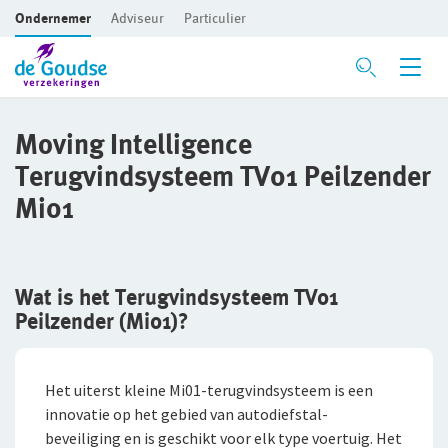
Ondernemer
Adviseur
Particulier
Ga direct naar de inhoud
Verzekeringen
Moving Intelligence
Terugvindsysteem TV01 Peilzender
Branches
Voor je bedrijf
Mi01
Preventie
Bedrijfsaansprakelijkheidsverzekering
Bouw
Risicomanagement
Beroepsaansprakelijkheidsverzekering
Detailhandel
Wat is het Terugvindsysteem TV01
CAR- en montageverzekering
Groothandel
De Preventiezaak
Peilzender (Mi01)?
Rechtsbijstandverzekering
Horeca
Het Preventieabonnement
Het uiterst kleine Mi01-terugvindsysteem is een
Bedrijfsgebouwenverzekering
Persoonlijke dienstverlening
innovatie op het gebied van autodiefstal-
Advies op maat
beveiliging en is geschikt voor elk type voertuig. Het
Inventaris/Goederen­verzekering
Zakelijke dienstverlening
Met een onafhankelijke adviseur de beste oplossing voor