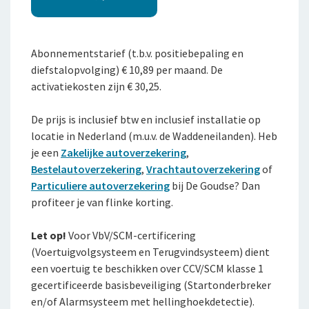
Abonnementstarief (t.b.v. positiebepaling en
diefstalopvolging) € 10,89 per maand. De
activatiekosten zijn € 30,25.
De prijs is inclusief btw en inclusief installatie op
locatie in Nederland (m.u.v. de Waddeneilanden). Heb
je een
Zakelijke autoverzekering
,
Bestelautoverzekering
,
Vrachtautoverzekering
of
Particuliere autoverzekering
bij De Goudse? Dan
profiteer je van flinke korting.
Let op!
Voor VbV/SCM-certificering
(Voertuigvolgsysteem en Terugvindsysteem) dient
een voertuig te beschikken over CCV/SCM klasse 1
gecertificeerde basisbeveiliging (Startonderbreker
en/of Alarmsysteem met hellinghoekdetectie).