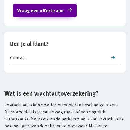
Vraag een offerte aan
Bestelautoverzekering
Zakelijke personenautoverzekering
Bekijk alle zakelijke verzekeringen
Ben je al klant?
Voor je personeel
Contact
Verzuimverzekering
ZW-eigenrisicoverzekering
WIA Verzekering (WIA 0-tot-100 Plan)
Wat is een vrachtautoverzekering?
Anw-pensioen
Je vrachtauto kan op allerlei manieren beschadigd raken.
Bijvoorbeeld als je van de weg raakt of een ongeluk
Nabestaandenverzekering Collectief
veroorzaakt. Maar ook op de parkeerplaats kan je vrachtauto
beschadigd raken door brand of noodweer. Met onze
Ongevallenverzekering Collectief