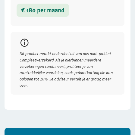
€ 180 per maand
Premievoorbeeld
Dit product maakt onderdeel uit van ons mkb-pakket
Soort vrachtauto
CompleetVerzekerd. Als je hierbinnen meerdere
verzekeringen combineert, profiteer je van
Nieuwwaarde auto
aantrekkelijke voordelen, zoals pakketkorting die kan
oplopen tot 10%. Je adviseur vertelt je er graag meer
Maximum massa samenstel
over.
Schadevrije jaren
Premie (volledig casco 2018), (exclusief
assurantiebelasting en pakketkorting)