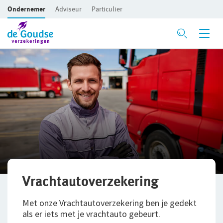
Ondernemer
Adviseur
Particulier
Ga direct naar de inhoud
Verzekeringen
Voor je bedrijf
Bedrijfsaansprakelijkheidsverzekering
Beroepsaansprakelijkheidsverzekering
CAR- en montageverzekering
Rechtsbijstandverzekering
Vrachtautoverzekering
Bedrijfsgebouwenverzekering
Met onze Vrachtautoverzekering ben je gedekt
als er iets met je vrachtauto gebeurt.
Inventaris/Goederen­verzekering