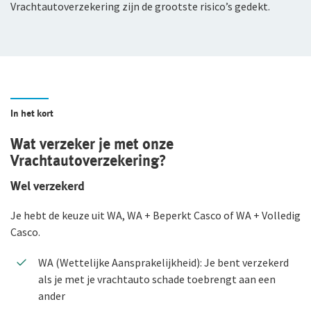
Vrachtautoverzekering zijn de grootste risico’s gedekt.
WGA-eigenrisicoverzekering
Voor jou als ondernemer
Arbeidsongeschiktheidsverzekering
In het kort
Nabestaandenverzekering Collectief voor
zelfstandig ondernemers
Wat verzeker je met onze
Vrachtautoverzekering?
Reizen
Wel verzekerd
Expat Pakket Individueel
Je hebt de keuze uit WA, WA + Beperkt Casco of WA + Volledig
Expat Pakket Collectief
Casco.
Zakenreisverzekering Individueel
WA (Wettelijke Aansprakelijkheid): Je bent verzekerd
als je met je vrachtauto schade toebrengt aan een
Zakenreisverzekering Collectief
ander