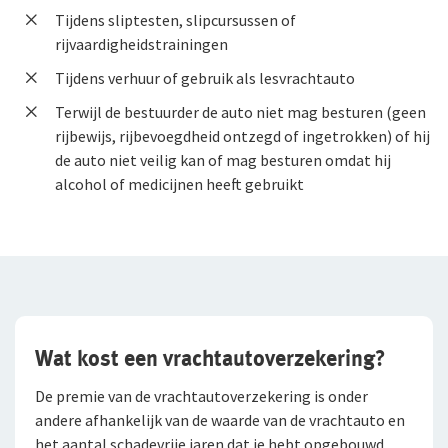
Tijdens sliptesten, slipcursussen of
Duurzaam ondernemen
rijvaardigheidstrainingen
Tijdens verhuur of gebruik als lesvrachtauto
Samenwerking met adviseurs
Terwijl de bestuurder de auto niet mag besturen (geen
Werken bij De Goudse
rijbewijs, rijbevoegdheid ontzegd of ingetrokken) of hij
de auto niet veilig kan of mag besturen omdat hij
Vacatures
alcohol of medicijnen heeft gebruikt
Traineeship
Stages en afstuderen
Arbeidsvoorwaarden
Sollicitatieprocedure
Wat kost een vrachtautoverzekering?
Privacyverklaring sollicitanten
De premie van de vrachtautoverzekering is onder
Jaarverslag
andere afhankelijk van de waarde van de vrachtauto en
het aantal schadevrije jaren dat je hebt opgebouwd.