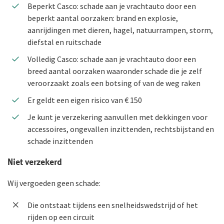
Branches
Beperkt Casco: schade aan je vrachtauto door een
beperkt aantal oorzaken: brand en explosie,
Preventie
Bouw
aanrijdingen met dieren, hagel, natuurrampen, storm,
diefstal en ruitschade
Inloggen
Risicomanagement
Detailhandel
Volledig Casco: schade aan je vrachtauto door een
Groothandel
De Preventiezaak
Voor ondernemers
breed aantal oorzaken waaronder schade die je zelf
Service en contact
veroorzaakt zoals een botsing of van de weg raken
Horeca
Het Preventieabonnement
Voor adviseurs
Er geldt een eigen risico van € 150
Over De Goudse
Service en contact
Persoonlijke dienstverlening
Voor particulieren
Je kunt je verzekering aanvullen met dekkingen voor
Contactformulier
Fondsen en koersen
Over De Goudse
Advies op maat
accessoires, ongevallen inzittenden, rechtsbijstand en
Zakelijke dienstverlening
Voor expats
Met een onafhankelijke adviseur de beste oplossing voor
schade inzittenden
Klachtenregeling
jou
Wie wij zijn
Andere branches
Niet verzekerd
Onze organisatie
Wij vergoeden geen schade:
Onze cijfers
Vind een adviseur bij jou in de buurt
Gratis persoonlijk advies voor jouw branche
Ons beleid
Die ontstaat tijdens een snelheidswedstrijd of het
rijden op een circuit
Tevreden klanten