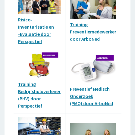
Risico-
Training
Trai
Inventarisatie en
Preventiemedewerker
Pre
-Evaluatie door
door ArboNed
door
Perspectief
Training
Prev
Preventief Medisch
Bedrijfshulpverlener
Ond
Onderzoek
(BHV) door
(PM
(PMO) door ArboNed
Perspectief
Pers