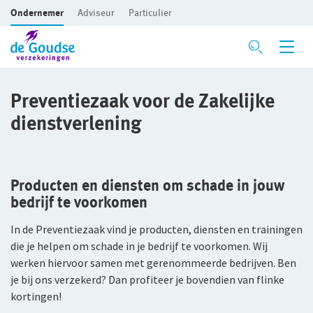
Ondernemer
Adviseur
Particulier
Ga direct naar de inhoud
Verzekeringen
Preventiezaak voor de Zakelijke
dienstverlening
Branches
Voor je bedrijf
Preventie
Bedrijfsaansprakelijkheidsverzekering
Bouw
Producten en diensten om schade in jouw
Risicomanagement
Beroepsaansprakelijkheidsverzekering
Detailhandel
bedrijf te voorkomen
CAR- en montageverzekering
Groothandel
De Preventiezaak
In de Preventiezaak vind je producten, diensten en trainingen
die je helpen om schade in je bedrijf te voorkomen. Wij
Rechtsbijstandverzekering
Horeca
Het Preventieabonnement
werken hiervoor samen met gerenommeerde bedrijven. Ben
je bij ons verzekerd? Dan profiteer je bovendien van flinke
Bedrijfsgebouwenverzekering
Persoonlijke dienstverlening
kortingen!
Advies op maat
Inventaris/Goederen­verzekering
Zakelijke dienstverlening
Met een onafhankelijke adviseur de beste oplossing voor