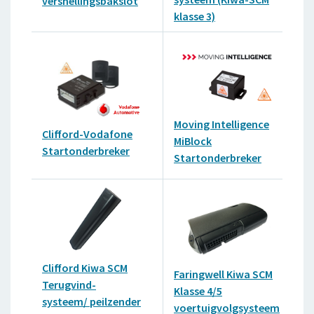
versnellingsbakslot
Vo
klasse 3)
Mo
Moving Intelligence
Te
Clifford-Vodafone
MiBlock
sy
Startonderbreker
Startonderbreker
Pe
Lo
Clifford Kiwa SCM
Faringwell Kiwa SCM
SC
Terugvind-
Klasse 4/5
Kl.
systeem/ peilzender
voertuigvolgsysteem