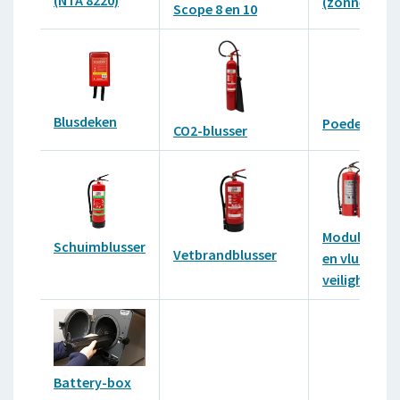
(zonnepanel
Scope 8 en 10
Blusdeken
Poederbluss
CO2-blusser
Module Bran
Schuimblusser
Vetbrandblusser
en vlucht-
veiligheid
Battery-box