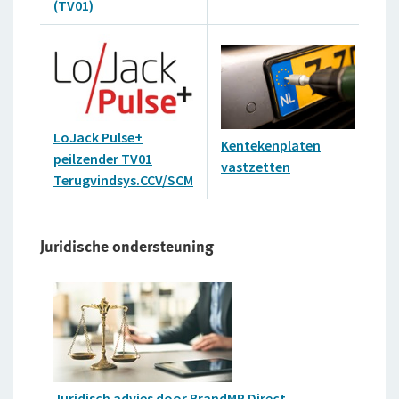
vo
(TV01)
LoJack Pulse+
Kentekenplaten
peilzender TV01
vastzetten
Terugvindsys.CCV/SCM
Juridische ondersteuning
Juridisch advies door BrandMR Direct