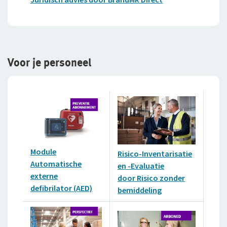
Voor je personeel
Module
Risico-Inventarisatie
Risi
Automatische
en -Evaluatie
en
externe
door Risico zonder
-Eva
defibrilator (AED)
bemiddeling
Arb