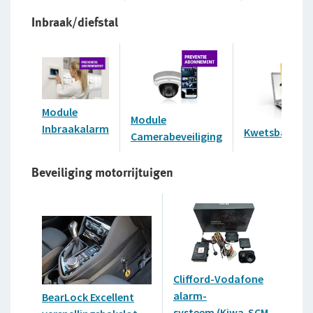
Inbraak/diefstal
Module
Module
Inbraakalarm
Kwetsbaarhe
Camerabeveiliging
Beveiliging motorrijtuigen
Clifford-Vodafone
Cl
alarm-
BearLock Excellent
Au
systeem (Kiwa-SCM