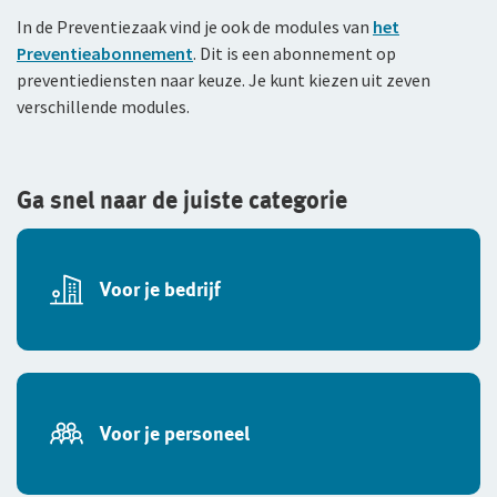
jou
In de Preventiezaak vind je ook de modules van
het
Bestelautoverzekering
Andere branches
Preventieabonnement
. Dit is een abonnement op
preventiediensten naar keuze. Je kunt kiezen uit zeven
Zakelijke personenautoverzekering
Inloggen
verschillende modules.
Vind een adviseur bij jou in de buurt
Bekijk alle zakelijke verzekeringen
Gratis persoonlijk advies voor jouw branche
Voor ondernemers
Service en contact
Voor je personeel
Ga snel naar de juiste categorie
Voor adviseurs
Over De Goudse
Service en contact
Verzuimverzekering
Voor particulieren
Contactformulier
Fondsen en koersen
Over De Goudse
Voor je bedrijf
ZW-eigenrisicoverzekering
Voor expats
Klachtenregeling
Wie wij zijn
WIA Verzekering (WIA 0-tot-100 Plan)
Onze organisatie
Anw-pensioen
Onze cijfers
Voor je personeel
Nabestaandenverzekering Collectief
Ons beleid
Ongevallenverzekering Collectief