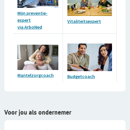
Mijn preventie-
PSA
expert
Vitaliteitsexpert
klei
via ArboNed
Mantelzorgcoach
Budgetcoach
Voor jou als ondernemer