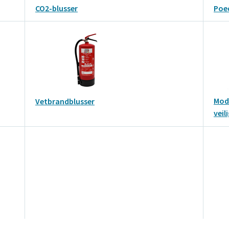
CO2-blusser
Poe
Modu
Vetbrandblusser
veil