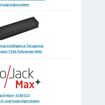
rtuigvolgsysteem
ing Intelligence Terugvind-
teem TV01 Peilzender Mi01
ack Max+ SCM/CCV
 4/5 voertuigvolgsysteem