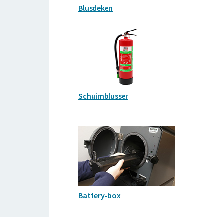
Blusdeken
Schuimblusser
Battery-box