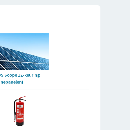
OS Scope 12-keuring
nnepanelen)