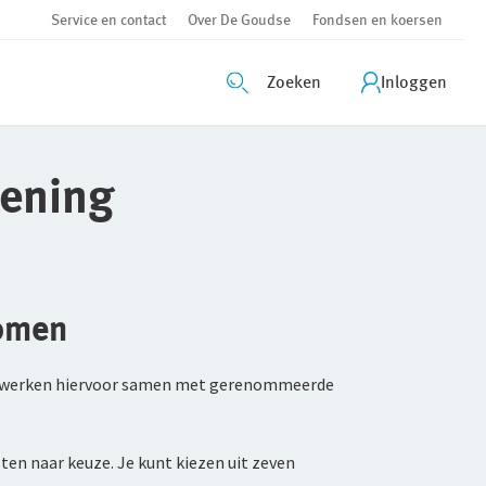
Service en contact
Over De Goudse
Fondsen en koersen
Zoeken
Inloggen
lening
komen
 Wij werken hiervoor samen met gerenommeerde
ten naar keuze. Je kunt kiezen uit zeven