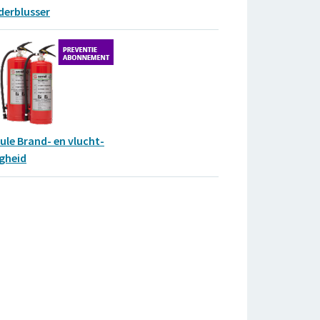
derblusser
le Brand- en vlucht-
igheid