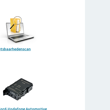
tsbaarhedenscan
fford-Vodafone Automotive