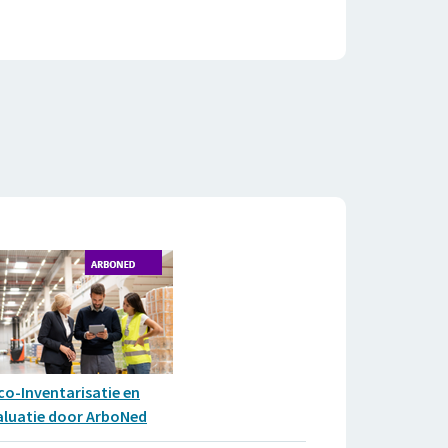
ico-Inventarisatie en
aluatie door ArboNed