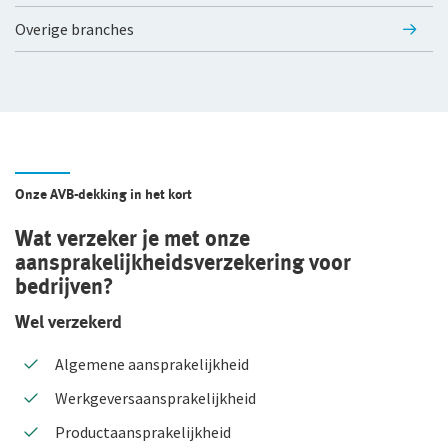
Overige branches
Duurzaam ondernemen
Samenwerking met adviseurs
Werken bij De Goudse
Vacatures
Onze AVB-dekking in het kort
Traineeship
Wat verzeker je met onze
Stages en afstuderen
aansprakelijkheids­verzekering voor
Arbeidsvoorwaarden
bedrijven?
Sollicitatieprocedure
Wel verzekerd
Privacyverklaring sollicitanten
Algemene aansprakelijkheid
Werkgeversaansprakelijkheid
Jaarverslag
Productaansprakelijkheid