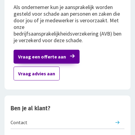
Als ondernemer kun je aansprakelijk worden
Bestelautoverzekering
gesteld voor schade aan personen en zaken die
door jou of je medewerker is veroorzaakt. Met
Zakelijke personenautoverzekering
onze
bedrijfsaansprakelijkheidsverzekering (AVB) ben
Bekijk alle zakelijke verzekeringen
je verzekerd voor deze schade.
Voor je personeel
Vraag een offerte aan
Verzuimverzekering
Vraag advies aan
ZW-eigenrisicoverzekering
WIA Verzekering (WIA 0-tot-100 Plan)
Anw-pensioen
Ben je al klant?
Nabestaandenverzekering Collectief
Contact
Ongevallenverzekering Collectief