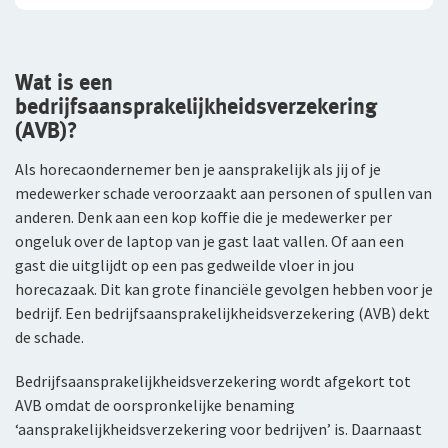
WGA-eigenrisicoverzekering
Voor jou als ondernemer
Wat is een
bedrijfsaansprakelijkheidsverzekering
Arbeidsongeschiktheidsverzekering
(AVB)?
Nabestaandenverzekering Collectief voor
Als horecaondernemer ben je aansprakelijk als jij of je
zelfstandig ondernemers
medewerker schade veroorzaakt aan personen of spullen van
anderen. Denk aan een kop koffie die je medewerker per
Reizen
ongeluk over de laptop van je gast laat vallen. Of aan een
gast die uitglijdt op een pas gedweilde vloer in jou
Expat Pakket Individueel
horecazaak. Dit kan grote financiële gevolgen hebben voor je
bedrijf. Een bedrijfsaansprakelijkheidsverzekering (AVB) dekt
Expat Pakket Collectief
de schade.
Zakenreisverzekering Individueel
Bedrijfsaansprakelijkheidsverzekering wordt afgekort tot
AVB omdat de oorspronkelijke benaming
Zakenreisverzekering Collectief
‘aansprakelijkheidsverzekering voor bedrijven’ is. Daarnaast