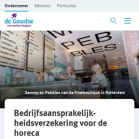
Ondernemer
Adviseur
Particulier
Ga direct naar de inhoud
Verzekeringen
Voor je bedrijf
Bedrijfsaansprakelijkheidsverzekering
Beroepsaansprakelijkheidsverzekering
Sammy en Pebbles van de Frietboutique in Rotterdam
CAR- en montageverzekering
Rechtsbijstandverzekering
Bedrijfsaansprakelijk­
heidsverzekering voor de
Bedrijfsgebouwenverzekering
horeca
Inventaris/Goederen­verzekering