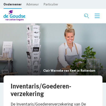
Ondernemer
Adviseur
Particulier
Ga direct naar de inhoud
Verzekeringen
Voor je bedrijf
Bedrijfsaansprakelijkheidsverzekering
Beroepsaansprakelijkheidsverzekering
Clair Warneke van Keet in Rotterdam
CAR- en montageverzekering
Rechtsbijstandverzekering
Inventaris/Goederen­
verzekering
Bedrijfsgebouwenverzekering
De Inventaris/Goederenverzekering van De
Inventaris/Goederen­verzekering