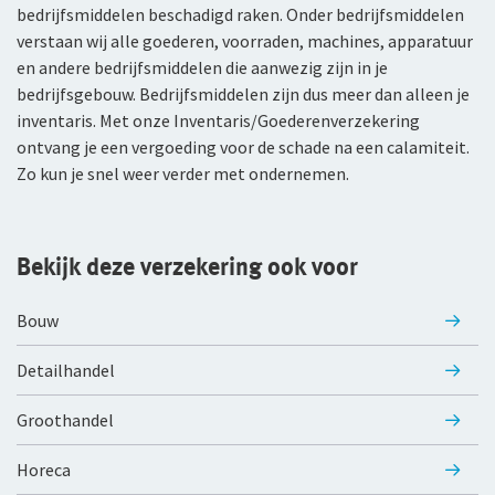
bedrijfsmiddelen beschadigd raken. Onder bedrijfsmiddelen
WGA-eigenrisicoverzekering
verstaan wij alle goederen, voorraden, machines, apparatuur
en andere bedrijfsmiddelen die aanwezig zijn in je
Voor jou als ondernemer
bedrijfsgebouw. Bedrijfsmiddelen zijn dus meer dan alleen je
inventaris. Met onze Inventaris/Goederenverzekering
Arbeidsongeschiktheidsverzekering
ontvang je een vergoeding voor de schade na een calamiteit.
Zo kun je snel weer verder met ondernemen.
Nabestaandenverzekering Collectief voor
zelfstandig ondernemers
Reizen
Bekijk deze verzekering ook voor
Expat Pakket Individueel
Bouw
Expat Pakket Collectief
Detailhandel
Zakenreisverzekering Individueel
Groothandel
Zakenreisverzekering Collectief
Horeca