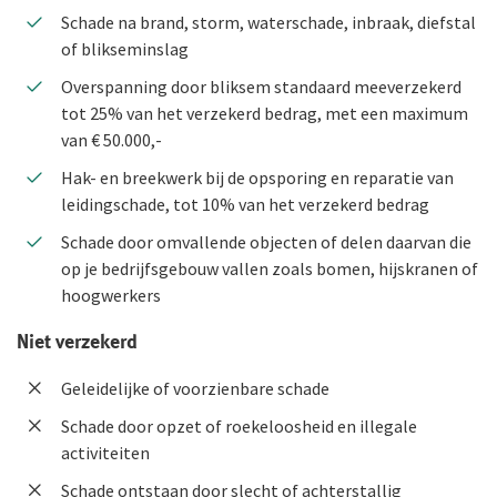
Schade na brand, storm, waterschade, inbraak, diefstal
Duurzaam ondernemen
of blikseminslag
Overspanning door bliksem standaard meeverzekerd
Samenwerking met adviseurs
tot 25% van het verzekerd bedrag, met een maximum
Werken bij De Goudse
van € 50.000,-
Hak- en breekwerk bij de opsporing en reparatie van
Vacatures
leidingschade, tot 10% van het verzekerd bedrag
Traineeship
Schade door omvallende objecten of delen daarvan die
Stages en afstuderen
op je bedrijfsgebouw vallen zoals bomen, hijskranen of
hoogwerkers
Arbeidsvoorwaarden
Niet verzekerd
Sollicitatieprocedure
Geleidelijke of voorzienbare schade
Privacyverklaring sollicitanten
Schade door opzet of roekeloosheid en illegale
Jaarverslag
activiteiten
Schade ontstaan door slecht of achterstallig