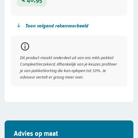
Toon volgend rekenvoorbeeld
Premievoorbeeld
Bouw
Soort bedrijf
Dit product maakt onderdeel uit van ons mkb-pakket
aannemingsbedrijf
CompleetVerzekerd. Afhankelijk van je keuzes profiteer
je van pakketkorting die kan oplopen tot 10%. Je
Verzekerd bedrag inventaris
adviseur vertelt er graag meer over.
€ 70.000,-
Verzekerd bedrag goederen
€ 10.000,-
Eigen risico
€ 250,- per gebeurtenis
Advies op maat