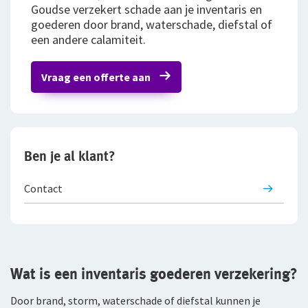
Goudse verzekert schade aan je inventaris en
goederen door brand, waterschade, diefstal of
Bestelautoverzekering
een andere calamiteit.
Zakelijke personenautoverzekering
Vraag een offerte aan
Bekijk alle zakelijke verzekeringen
Voor je personeel
Verzuimverzekering
Ben je al klant?
ZW-eigenrisicoverzekering
Contact
WIA Verzekering (WIA 0-tot-100 Plan)
Anw-pensioen
Nabestaandenverzekering Collectief
Wat is een inventaris goederen verzekering?
Door brand, storm, waterschade of diefstal kunnen je
Ongevallenverzekering Collectief