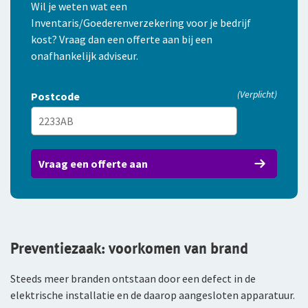
Wil je weten wat een
Premie per maand (exclusief
Inventaris/Goederenverzekering voor je bedrijf
assurantiebelasting en pakketkorting)
kost? Vraag dan een offerte aan bij een
€ 14,78
onafhankelijk adviseur.
(Verplicht)
Postcode
Vraag een offerte aan
Preventiezaak: voorkomen van brand
Steeds meer branden ontstaan door een defect in de
elektrische installatie en de daarop aangesloten apparatuur.