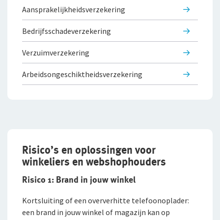
Aansprakelijk­he­id­s­verzekering
Sollicitatieprocedure
Bedrijfsscha­d­e­verzekering
Privacyverklaring sollicitanten
Verzuimverzekering
Jaarverslag
Arbeidsongeschikthe­id­s­verzekering
Risico’s en oplossingen voor
winkeliers en webshophouders
Risico 1: Brand in jouw winkel
Kortsluiting of een oververhitte telefoonoplader:
een brand in jouw winkel of magazijn kan op