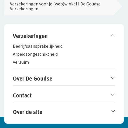
Verzekeringen voor je (web)winkel I De Goudse
Verzekeringen
Verzekeringen
Bedrijfsaanspra­kelijkheid
Arbeidsongeschiktheid
Verzuim
Over De Goudse
Werken bij De Goudse
Contact
Het merk De Goudse
Samenwerking met adviseurs
Service en contact
Over de site
Fraudebeleid
Online contact opnemen
Schade melden
Disclaimer