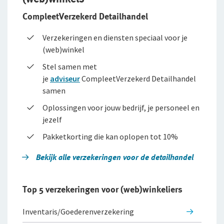
CompleetVerzekerd Detailhandel
WGA-eigenrisicoverzekering
Onze organisatie
Verzekeringen en diensten speciaal voor je
Voor jou als ondernemer
Onze cijfers
(web)winkel
Ons beleid
Arbeidsongeschiktheidsverzekering
Stel samen met
je
adviseur
CompleetVerzekerd Detailhandel
Tevreden klanten
Nabestaandenverzekering Collectief voor
samen
zelfstandig ondernemers
Duurzaam ondernemen
Oplossingen voor jouw bedrijf, je personeel en
Reizen
Samenwerking met adviseurs
jezelf
Expat Pakket Individueel
Pakketkorting die kan oplopen tot 10%
Werken bij De Goudse
Bekijk alle verzekeringen voor de detailhandel
Expat Pakket Collectief
Vacatures
Traineeship
Zakenreisverzekering Individueel
Top 5 verzekeringen voor (web)winkeliers
Stages en afstuderen
Zakenreisverzekering Collectief
Inventaris/​Goederenverzekering
Arbeidsvoorwaarden