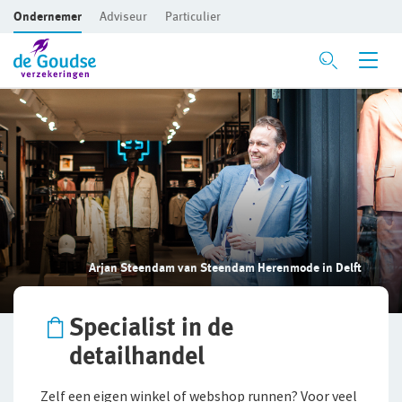
Ondernemer
Adviseur
Particulier
Ga direct naar de inhoud
Verzekeringen
Branches
Voor je bedrijf
Bedrijfsaansprakelijkheidsverzekering
Bouw
Beroepsaansprakelijkheidsverzekering
Detailhandel
Arjan Steendam van Steendam Herenmode in Delft
CAR- en montageverzekering
Groothandel
Rechtsbijstandverzekering
Horeca
Specialist in de
detailhandel
Bedrijfsgebouwenverzekering
Persoonlijke dienstverlening
Zelf een eigen winkel of webshop runnen? Voor veel
Inventaris/Goederen­verzekering
Zakelijke dienstverlening