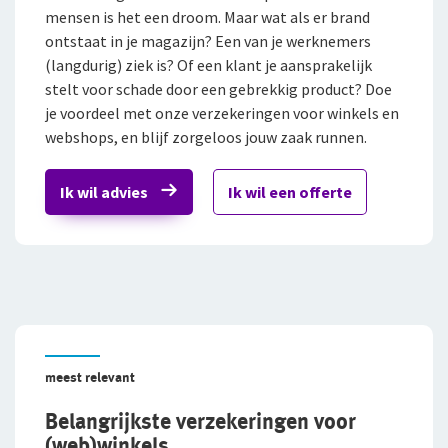
mensen is het een droom. Maar wat als er brand
ontstaat in je magazijn? Een van je werknemers
Bestelautoverzekering
Andere branches
(langdurig) ziek is? Of een klant je aansprakelijk
Zakelijke personenautoverzekering
stelt voor schade door een gebrekkig product? Doe
je voordeel met onze verzekeringen voor winkels en
Vind een adviseur bij jou in de buurt
Bekijk alle zakelijke verzekeringen
Gratis persoonlijk advies voor jouw branche
webshops, en blijf zorgeloos jouw zaak runnen.
Voor je personeel
Ik wil advies
Ik wil een offerte
Preventie
Verzuimverzekering
Inloggen
Risicomanagement
ZW-eigenrisicoverzekering
De Preventiezaak
Voor ondernemers
WIA Verzekering (WIA 0-tot-100 Plan)
Service en contact
Het Preventieabonnement
Voor adviseurs
Anw-pensioen
Over De Goudse
Service en contact
Voor particulieren
meest relevant
Nabestaandenverzekering Collectief
Contactformulier
Fondsen en koersen
Over De Goudse
Advies op maat
Belangrijkste verzekeringen voor
Voor expats
Met een onafhankelijke adviseur de beste oplossing voor
Ongevallenverzekering Collectief
(web)winkels
Klachtenregeling
jou
Wie wij zijn