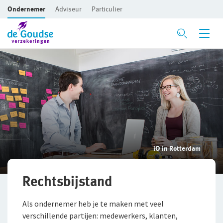
Ondernemer
Adviseur
Particulier
Ga direct naar de inhoud
Verzekeringen
Voor je bedrijf
Bedrijfsaansprakelijkheidsverzekering
Beroepsaansprakelijkheidsverzekering
iO in Rotterdam
CAR- en montageverzekering
Rechtsbijstandverzekering
Rechtsbijstand
Bedrijfsgebouwenverzekering
Als ondernemer heb je te maken met veel
verschillende partijen: medewerkers, klanten,
Inventaris/Goederen­verzekering