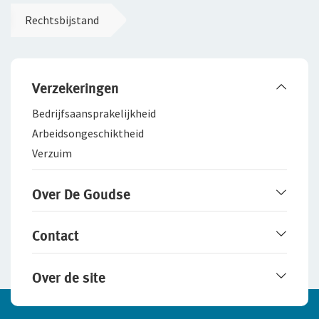
Rechtsbijstand
Verzekeringen
Bedrijfsaanspra­kelijkheid
Arbeidsongeschiktheid
Verzuim
Over De Goudse
Werken bij De Goudse
Contact
Het merk De Goudse
Samenwerking met adviseurs
Service en contact
Over de site
Fraudebeleid
Online contact opnemen
Schade melden
Disclaimer