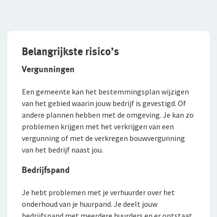
Branches
Preventie
Bouw
Inloggen
Risicomanagement
Detailhandel
Belangrijkste risico’s
Groothandel
De Preventiezaak
Voor ondernemers
Vergunningen
Service en contact
Horeca
Het Preventieabonnement
Voor adviseurs
Een gemeente kan het bestemmingsplan wijzigen
Over De Goudse
Service en contact
van het gebied waarin jouw bedrijf is gevestigd. Of
Persoonlijke dienstverlening
Voor particulieren
andere plannen hebben met de omgeving. Je kan zo
Contactformulier
Fondsen en koersen
Over De Goudse
Advies op maat
problemen krijgen met het verkrijgen van een
Zakelijke dienstverlening
Voor expats
Met een onafhankelijke adviseur de beste oplossing voor
vergunning of met de verkregen bouwvergunning
Klachtenregeling
jou
Wie wij zijn
van het bedrijf naast jou.
Andere branches
Onze organisatie
Bedrijfspand
Onze cijfers
Vind een adviseur bij jou in de buurt
Je hebt problemen met je verhuurder over het
Gratis persoonlijk advies voor jouw branche
Ons beleid
onderhoud van je huurpand. Je deelt jouw
bedrijfspand met meerdere huurders en er ontstaat
Tevreden klanten