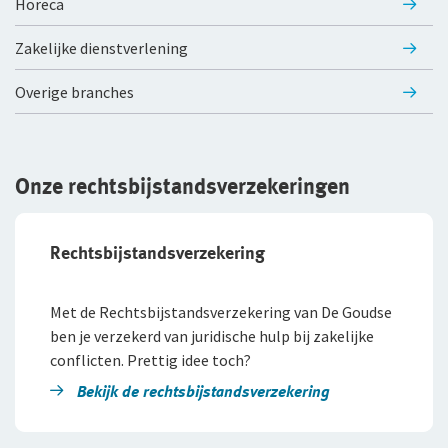
Horeca
WGA-eigenrisicoverzekering
Zakelijke dienstverlening
Voor jou als ondernemer
Overige branches
Arbeidsongeschiktheidsverzekering
Nabestaandenverzekering Collectief voor
Onze rechtsbijstandsverzekeringen
zelfstandig ondernemers
Reizen
Rechtsbijstandsverzekering
Expat Pakket Individueel
Met de Rechtsbijstandsverzekering van De Goudse
Expat Pakket Collectief
ben je verzekerd van juridische hulp bij zakelijke
conflicten. Prettig idee toch?
Zakenreisverzekering Individueel
Bekijk de rechtsbijstands­verzekering
Zakenreisverzekering Collectief