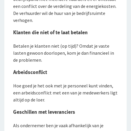
een conflict over de verdeling van de energiekosten.
Duurzaam ondernemen
De verhuurder wil de huur van je bedrijfsruimte
verhogen.
Samenwerking met adviseurs
Klanten die niet of te laat betalen
Werken bij De Goudse
Betalen je klanten niet (op tijd)? Omdat je vaste
Vacatures
lasten gewoon doorlopen, kom je dan financieel in
Traineeship
de problemen.
Stages en afstuderen
Arbeidsconflict
Arbeidsvoorwaarden
Hoe goed je het ook met je personeel kunt vinden,
een arbeidsconflict met een van je medewerkers ligt
Sollicitatieprocedure
altijd op de loer.
Privacyverklaring sollicitanten
Geschillen met leveranciers
Jaarverslag
Als ondernemer ben je vaak afhankelijk van je