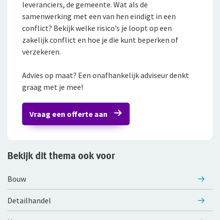
leveranciers, de gemeente. Wat als de
samenwerking met een van hen eindigt in een
Bestelautoverzekering
conflict? Bekijk welke risico’s je loopt op een
zakelijk conflict en hoe je die kunt beperken of
Zakelijke personenautoverzekering
verzekeren.
Bekijk alle zakelijke verzekeringen
Advies op maat? Een onafhankelijk adviseur denkt
Voor je personeel
graag met je mee!
Verzuimverzekering
Vraag een offerte aan
ZW-eigenrisicoverzekering
WIA Verzekering (WIA 0-tot-100 Plan)
Bekijk dit thema ook voor
Anw-pensioen
Bouw
Nabestaandenverzekering Collectief
Detailhandel
Ongevallenverzekering Collectief