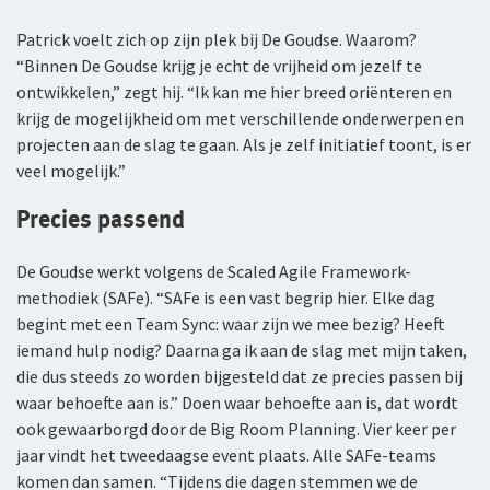
Arbeidsvoorwaarden
WGA-eigenrisicoverzekering
Patrick voelt zich op zijn plek bij De Goudse. Waarom?
Sollicitatieprocedure
“Binnen De Goudse krijg je echt de vrijheid om jezelf te
Voor jou als ondernemer
ontwikkelen,” zegt hij. “Ik kan me hier breed oriënteren en
Privacyverklaring sollicitanten
krijg de mogelijkheid om met verschillende onderwerpen en
Arbeidsongeschiktheidsverzekering
projecten aan de slag te gaan. Als je zelf initiatief toont, is er
Jaarverslag
veel mogelijk.”
Nabestaandenverzekering Collectief voor
Fondsen en koersen
zelfstandig ondernemers
Precies passend
Reizen
De Goudse werkt volgens de Scaled Agile Framework-
methodiek (SAFe). “SAFe is een vast begrip hier. Elke dag
Expat Pakket Individueel
begint met een Team Sync: waar zijn we mee bezig? Heeft
Expat Pakket Collectief
iemand hulp nodig? Daarna ga ik aan de slag met mijn taken,
die dus steeds zo worden bijgesteld dat ze precies passen bij
Zakenreisverzekering Individueel
waar behoefte aan is.” Doen waar behoefte aan is, dat wordt
ook gewaarborgd door de Big Room Planning. Vier keer per
Zakenreisverzekering Collectief
jaar vindt het tweedaagse event plaats. Alle SAFe-teams
komen dan samen. “Tijdens die dagen stemmen we de