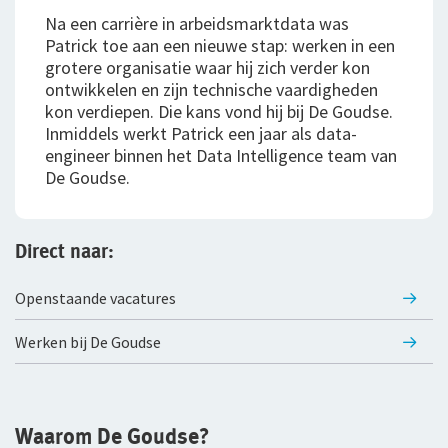
Klachtenregeling
jou
Wie wij zijn
Na een carrière in arbeidsmarktdata was
Bestelautoverzekering
Andere branches
Patrick toe aan een nieuwe stap: werken in een
Onze organisatie
grotere organisatie waar hij zich verder kon
Zakelijke personenautoverzekering
ontwikkelen en zijn technische vaardigheden
Onze cijfers
kon verdiepen. Die kans vond hij bij De Goudse.
Vind een adviseur bij jou in de buurt
Bekijk alle zakelijke verzekeringen
Gratis persoonlijk advies voor jouw branche
Inmiddels werkt Patrick een jaar als data-
Ons beleid
engineer binnen het Data Intelligence team van
Voor je personeel
De Goudse.
Tevreden klanten
Verzuimverzekering
Duurzaam ondernemen
Direct naar:
Samenwerking met adviseurs
ZW-eigenrisicoverzekering
Openstaande vacatures
Werken bij De Goudse
WIA Verzekering (WIA 0-tot-100 Plan)
Vacatures
Werken bij De Goudse
Anw-pensioen
Traineeship
Nabestaandenverzekering Collectief
Stages en afstuderen
Waarom De Goudse?
Ongevallenverzekering Collectief