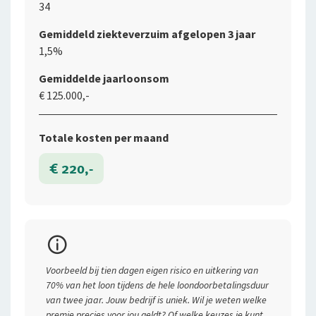
34
Gemiddeld ziekteverzuim afgelopen 3 jaar
1,5%
Gemiddelde jaarloonsom
€ 125.000,-
Totale kosten per maand
€ 220,-
Premievoorbeeld
Voorbeeld bij tien dagen eigen risico en uitkering van
Soort bedrijf
70% van het loon tijdens de hele loondoorbetalingsduur
van twee jaar. Jouw bedrijf is uniek. Wil je weten welke
Aantal personeelsleden
premie precies voor jou geldt? Of welke keuzes je kunt