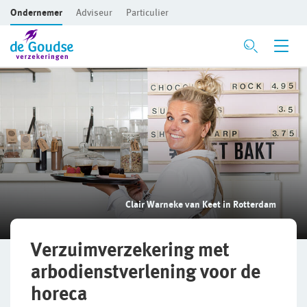
Ondernemer
Adviseur
Particulier
Ga direct naar de inhoud
Verzekeringen
Voor je bedrijf
Bedrijfsaansprakelijkheidsverzekering
Beroepsaansprakelijkheidsverzekering
Clair Warneke van Keet in Rotterdam
CAR- en montageverzekering
Rechtsbijstandverzekering
Verzuimverzekering met
arbodienstverlening voor de
Bedrijfsgebouwenverzekering
horeca
Inventaris/Goederen­verzekering