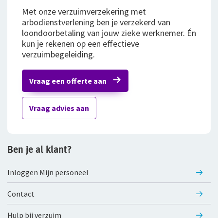
Met onze verzuimverzekering met
Bestelautoverzekering
arbodienstverlening ben je verzekerd van
loondoorbetaling van jouw zieke werknemer. Én
Zakelijke personenautoverzekering
kun je rekenen op een effectieve
verzuimbegeleiding.
Bekijk alle zakelijke verzekeringen
Vraag een offerte aan
Voor je personeel
Verzuimverzekering
Vraag advies aan
ZW-eigenrisicoverzekering
Ben je al klant?
WIA Verzekering (WIA 0-tot-100 Plan)
Anw-pensioen
Inloggen Mijn personeel
Nabestaandenverzekering Collectief
Contact
Ongevallenverzekering Collectief
Hulp bij verzuim