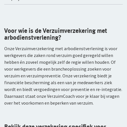
WGA-eigenrisicoverzekering
Voor jou als ondernemer
Voor wie is de Verzuimverzekering met
Arbeidsongeschiktheidsverzekering
arbodienstverlening?
Nabestaandenverzekering Collectief voor
Onze Verzuimverzekering met arbodienstverlening is voor
zelfstandig ondernemers
werkgevers die zaken rond verzuim goed geregeld willen
hebben én zoveel mogelijk zelf de regie willen houden. Of
Reizen
voor werkgevers die een brancheoplossing zoeken voor
verzuim en verzuimpreventie. Onze verzekering biedt je
Expat Pakket Individueel
financiële bescherming als een van je medewerkers ziek
wordt en biedt vergoedingen voor preventie en re-integratie.
Expat Pakket Collectief
Daarnaast staat onze VerzuimCoach voor je klaar bij vragen
Zakenreisverzekering Individueel
over het voorkomen en beperken van verzuim.
Zakenreisverzekering Collectief
Bekijk deze verzekering specifiek voor