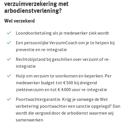
verzuimverzekering met
arbodienstverlening?
Duurzaam ondernemen
Wel verzekerd
Samenwerking met adviseurs
Loondoorbetaling als je medewerker ziek wordt
Werken bij De Goudse
Een persoonlijke VerzuimCoach om je te helpen bij
Vacatures
preventie en re-integratie
Traineeship
Rechtsbijstand bij geschillen over verzuim of re-
integratie
Stages en afstuderen
Hulp om verzuim te voorkomen en beperken. Per
Arbeidsvoorwaarden
medewerker budget tot € 500 bij dreigend
ziekteverzuim en tot € 4.000 voor re-integratie
Sollicitatieprocedure
Poortwachtergarantie. Krijg je vanwege de Wet
Privacyverklaring sollicitanten
verbetering poortwachter een sanctie opgelegd? Dan
wordt die vergoed door de arbodienst waarmee wij
Jaarverslag
samenwerken