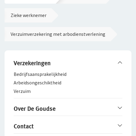
Zieke werknemer
Verzuimverzekering met arbodienstverlening
Verzekeringen
Bedrijfsaanspra­kelijkheid
Arbeidsongeschiktheid
Verzuim
Over De Goudse
Werken bij De Goudse
Contact
Het merk De Goudse