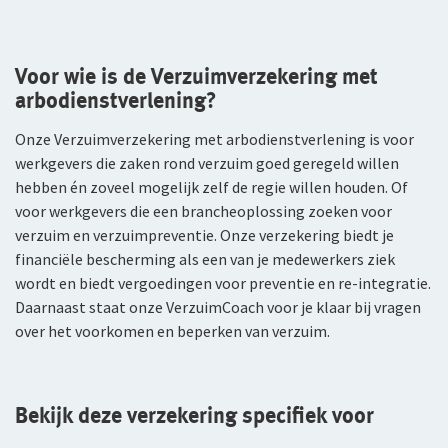
WGA-eigenrisicoverzekering
Voor wie is de Verzuimverzekering met
Voor jou als ondernemer
arbodienstverlening?
Arbeidsongeschiktheidsverzekering
Onze Verzuimverzekering met arbodienstverlening is voor
werkgevers die zaken rond verzuim goed geregeld willen
Nabestaandenverzekering Collectief voor
zelfstandig ondernemers
hebben én zoveel mogelijk zelf de regie willen houden. Of
voor werkgevers die een brancheoplossing zoeken voor
Reizen
verzuim en verzuimpreventie. Onze verzekering biedt je
financiële bescherming als een van je medewerkers ziek
Expat Pakket Individueel
wordt en biedt vergoedingen voor preventie en re-integratie.
Daarnaast staat onze VerzuimCoach voor je klaar bij vragen
Expat Pakket Collectief
over het voorkomen en beperken van verzuim.
Zakenreisverzekering Individueel
Zakenreisverzekering Collectief
Bekijk deze verzekering specifiek voor