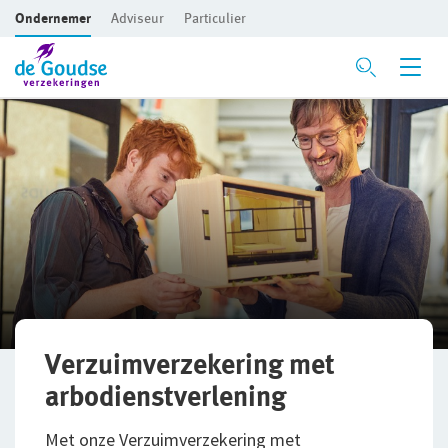
Ondernemer
Adviseur
Particulier
Ga direct naar de inhoud
Verzekeringen
Voor je bedrijf
Bedrijfsaansprakelijkheidsverzekering
Beroepsaansprakelijkheidsverzekering
CAR- en montageverzekering
Rechtsbijstandverzekering
Verzuimverzekering met
arbodienstverlening
Bedrijfsgebouwenverzekering
Met onze Verzuimverzekering met
Inventaris/Goederen­verzekering