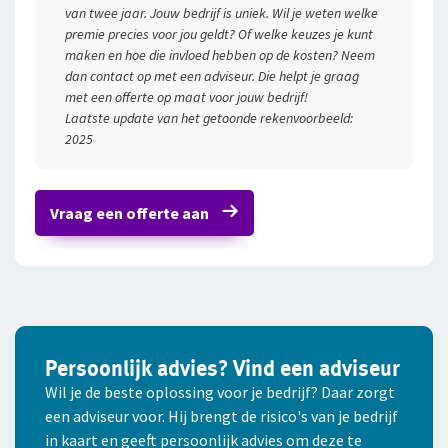
van twee jaar. Jouw bedrijf is uniek. Wil je weten welke
Aantal personeelsleden
premie precies voor jou geldt? Of welke keuzes je kunt
5
maken en hoe die invloed hebben op de kosten? Neem
dan contact op met een adviseur. Die helpt je graag
Gemiddelde leeftijd
met een offerte op maat voor jouw bedrijf!
40
Laatste update van het getoonde rekenvoorbeeld:
2025
Gemiddeld ziekteverzuim afgelopen 3 jaar
4%
Vraag een offerte aan
Gemiddelde jaarloonsom
€ 201.000
Totale kosten per maand
€ 607
Persoonlijk advies? Vind een adviseur
Wil je de beste oplossing voor je bedrijf? Daar zorgt
een adviseur voor. Hij brengt de risico's van je bedrijf
in kaart en geeft persoonlijk advies om deze te