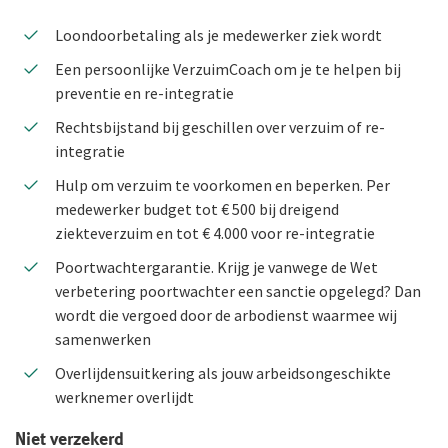
Loondoorbetaling als je medewerker ziek wordt
Duurzaam ondernemen
Een persoonlijke VerzuimCoach om je te helpen bij
Samenwerking met adviseurs
preventie en re-integratie
Werken bij De Goudse
Rechtsbijstand bij geschillen over verzuim of re-
integratie
Vacatures
Hulp om verzuim te voorkomen en beperken. Per
Traineeship
medewerker budget tot € 500 bij dreigend
ziekteverzuim en tot € 4.000 voor re-integratie
Stages en afstuderen
Poortwachtergarantie. Krijg je vanwege de Wet
Arbeidsvoorwaarden
verbetering poortwachter een sanctie opgelegd? Dan
wordt die vergoed door de arbodienst waarmee wij
Sollicitatieprocedure
samenwerken
Privacyverklaring sollicitanten
Overlijdensuitkering als jouw arbeidsongeschikte
werknemer overlijdt
Jaarverslag
Niet verzekerd