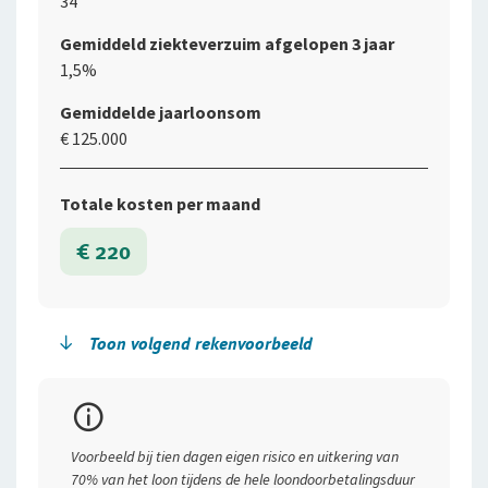
34
Gemiddeld ziekteverzuim afgelopen 3 jaar
1,5%
Gemiddelde jaarloonsom
€ 125.000
Totale kosten per maand
€ 220
Toon volgend rekenvoorbeeld
Premievoorbeeld
Bouw
Soort bedrijf
Voorbeeld bij tien dagen eigen risico en uitkering van
Aannemingsbedrijf
70% van het loon tijdens de hele loondoorbetalingsduur