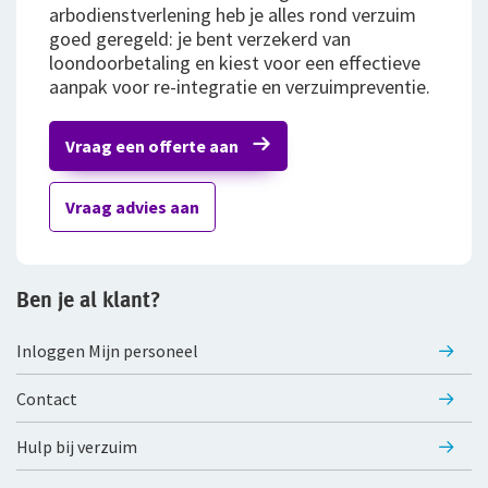
arbodienstverlening heb je alles rond verzuim
goed geregeld: je bent verzekerd van
Bestelautoverzekering
loondoorbetaling en kiest voor een effectieve
aanpak voor re-integratie en verzuimpreventie.
Zakelijke personenautoverzekering
Bekijk alle zakelijke verzekeringen
Vraag een offerte aan
Voor je personeel
Vraag advies aan
Verzuimverzekering
ZW-eigenrisicoverzekering
Ben je al klant?
WIA Verzekering (WIA 0-tot-100 Plan)
Inloggen Mijn personeel
Anw-pensioen
Contact
Nabestaandenverzekering Collectief
Hulp bij verzuim
Ongevallenverzekering Collectief