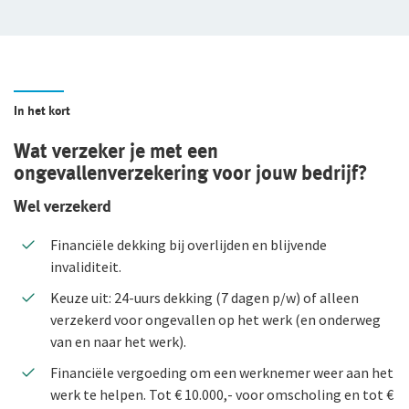
Duurzaam ondernemen
Samenwerking met adviseurs
Werken bij De Goudse
In het kort
Vacatures
Wat verzeker je met een
ongevallenverzekering voor jouw bedrijf?
Traineeship
Wel verzekerd
Stages en afstuderen
Financiële dekking bij overlijden en blijvende
Arbeidsvoorwaarden
invaliditeit.
Sollicitatieprocedure
Keuze uit: 24-uurs dekking (7 dagen p/w) of alleen
verzekerd voor ongevallen op het werk (en onderweg
Privacyverklaring sollicitanten
van en naar het werk).
Jaarverslag
Financiële vergoeding om een werknemer weer aan het
werk te helpen. Tot € 10.000,- voor omscholing en tot €