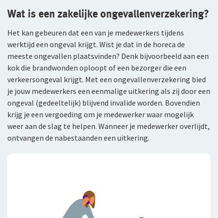
Wat is een zakelijke ongevallenverzekering?
WGA-eigenrisicoverzekering
Het kan gebeuren dat een van je medewerkers tijdens
Voor jou als ondernemer
werktijd een ongeval krijgt. Wist je dat in de horeca de
meeste ongevallen plaatsvinden? Denk bijvoorbeeld aan een
Arbeidsongeschiktheidsverzekering
kok die brandwonden oploopt of een bezorger die een
verkeersongeval krijgt. Met een ongevallenverzekering bied
Nabestaandenverzekering Collectief voor
zelfstandig ondernemers
je jouw medewerkers een eenmalige uitkering als zij door een
ongeval (gedeeltelijk) blijvend invalide worden. Bovendien
Reizen
krijg je een vergoeding om je medewerker waar mogelijk
weer aan de slag te helpen. Wanneer je medewerker overlijdt,
Expat Pakket Individueel
ontvangen de nabestaanden een uitkering.
Expat Pakket Collectief
Zakenreisverzekering Individueel
Zakenreisverzekering Collectief