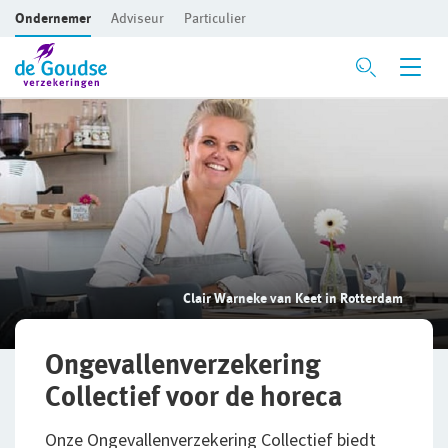
Ondernemer
Adviseur
Particulier
Ga direct naar de inhoud
Verzekeringen
Voor je bedrijf
Bedrijfsaansprakelijkheidsverzekering
Beroepsaansprakelijkheidsverzekering
Clair Warneke van Keet in Rotterdam
CAR- en montageverzekering
Rechtsbijstandverzekering
Ongevallenverzekering
Collectief voor de horeca
Bedrijfsgebouwenverzekering
Onze Ongevallenverzekering Collectief biedt
Inventaris/Goederen­verzekering