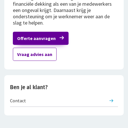
financiële dekking als een van je medewerkers
een ongeval krijgt. Daarnaast krijg je
Bestelautoverzekering
ondersteuning om je werknemer weer aan de
slag te helpen.
Zakelijke personenautoverzekering
Bekijk alle zakelijke verzekeringen
Offerte aanvragen
Voor je personeel
Vraag advies aan
Verzuimverzekering
ZW-eigenrisicoverzekering
Ben je al klant?
WIA Verzekering (WIA 0-tot-100 Plan)
Anw-pensioen
Contact
Nabestaandenverzekering Collectief
Ongevallenverzekering Collectief