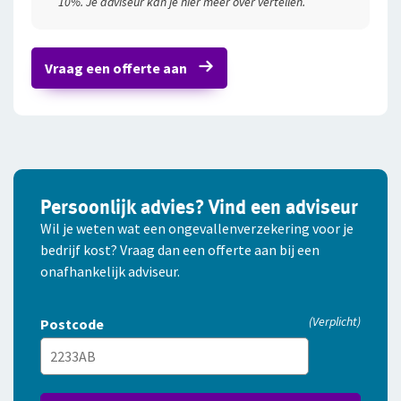
10%. Je adviseur kan je hier meer over vertellen.
Totale kosten per jaar
Totale kosten per maand
Vraag een offerte aan
Persoonlijk advies? Vind een adviseur
Wil je weten wat een ongevallen­verzekering voor je
bedrijf kost? Vraag dan een offerte aan bij een
onafhankelijk adviseur.
(Verplicht)
Postcode