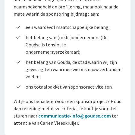
Klachtenregeling
jou
Wie wij zijn
naamsbekendheid en profilering, maar ook naar de
Bestelautoverzekering
Andere branches
mate waarin de sponsoring bijdraagt aan:
Onze organisatie
Zakelijke personenautoverzekering
een waardevol maatschappelijke belang;
Onze cijfers
Vind een adviseur bij jou in de buurt
het belang van (mkb-)ondernemers (De
Bekijk alle zakelijke verzekeringen
Gratis persoonlijk advies voor jouw branche
Ons beleid
Goudse is tenslotte
ondernemersverzekeraar);
Voor je personeel
Tevreden klanten
het belang van Gouda, de stad waarin wij zijn
Verzuimverzekering
Duurzaam ondernemen
gevestigd en waarmee we ons nauw verbonden
voelen;
Samenwerking met adviseurs
ZW-eigenrisicoverzekering
ons totaalpakket van sponsoractiviteiten.
Werken bij De Goudse
WIA Verzekering (WIA 0-tot-100 Plan)
Wil je ons benaderen voor een sponsorproject? Houd
Vacatures
Anw-pensioen
dan rekening met deze criteria. Je kunt je voorstel
Traineeship
sturen naar
communicatie-info@goudse.com
ter
Nabestaandenverzekering Collectief
attentie van Carien Vleeskruijer.
Stages en afstuderen
Ongevallenverzekering Collectief