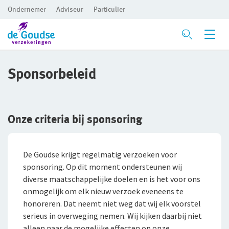
Ondernemer
Adviseur
Particulier
Ga direct naar de inhoud
Verzekeringen
Sponsorbeleid
Branches
Voor je bedrijf
Preventie
Bedrijfsaansprakelijkheidsverzekering
Bouw
Onze criteria bij sponsoring
Inloggen
Risicomanagement
Beroepsaansprakelijkheidsverzekering
Detailhandel
De Goudse krijgt regelmatig verzoeken voor
CAR- en montageverzekering
Groothandel
De Preventiezaak
Voor ondernemers
sponsoring. Op dit moment ondersteunen wij
Service en contact
diverse maatschappelijke doelen en is het voor ons
Rechtsbijstandverzekering
Horeca
Het Preventieabonnement
Voor adviseurs
onmogelijk om elk nieuw verzoek eveneens te
Over De Goudse
Service en contact
honoreren. Dat neemt niet weg dat wij elk voorstel
Bedrijfsgebouwenverzekering
Persoonlijke dienstverlening
Voor particulieren
serieus in overweging nemen. Wij kijken daarbij niet
Contactformulier
Over De Goudse
Advies op maat
Inventaris/Goederen­verzekering
Zakelijke dienstverlening
Voor expats
alleen naar de mogelijke effecten op onze
Met een onafhankelijke adviseur de beste oplossing voor