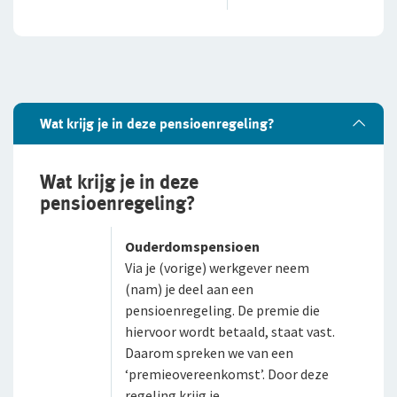
WIA-aanvullingsverzekering boven de WIA-
loongrens
WIA-aanvullingsverzekering onder de WIA-
loongrens
Wat krijg je in deze pensioenregeling?
WIA-aanvullingsverzekering onder 35%
Wat krijg je in deze
FlexxPensioen-beleggen
pensioenregeling?
FlexxPensioen-gegarandeerd kapitaal
Ouderdomspensioen
Inloggen
Via je (vorige) werkgever neem
(nam) je deel aan een
Voor ondernemers
pensioenregeling. De premie die
Service en contact
hiervoor wordt betaald, staat vast.
Voor adviseurs
Daarom spreken we van een
Over De Goudse
Service en contact
‘premieovereenkomst’. Door deze
Voor particulieren
regeling krijg je
Contactformulier