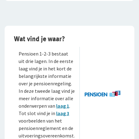
Pensioenverzekeringen
Expat Pakket Individueel
Doorlopende Reisverzekering
FlexxPensioen-beleggen
Wat vind je waar?
Kortlopende Reisverzekering
FlexxPensioen-gegarandeerd kapitaal
VvE Pakket
Direct Ingaand Pensioen
Pensioen 1-2-3 bestaat
uit drie lagen. In de eerste
Beleggingsverzekeringen
laag vind je in het kort de
belangrijkste informatie
Direct Ingaande Beleggingslijfrente
over je pensioenregeling.
In deze tweede laag vind je
Uitgestelde Beleggingslijfrente
meer informatie over alle
onderwerpen van
laag 1
.
Pensioen 1-2-3
Tot slot vind je in
laag 3
voorbeelden van het
Anw-pensioen
pensioenreglement en de
WGA-gatverzekering
uitvoeringsovereenkomst.