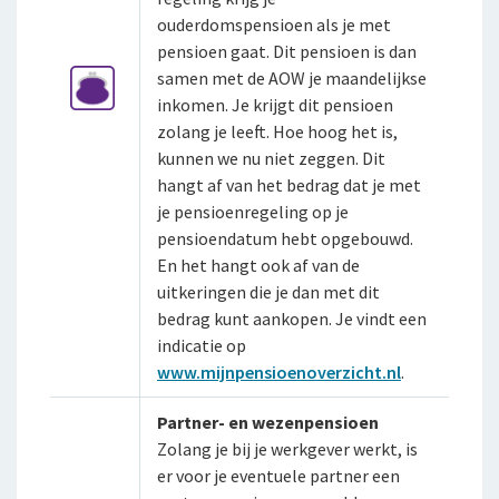
Fondsen en koersen
Over De Goudse
Voor expats
ouderdomspensioen als je met
Klachtenregeling
Wie wij zijn
pensioen gaat. Dit pensioen is dan
samen met de AOW je maandelijkse
Onze organisatie
inkomen. Je krijgt dit pensioen
zolang je leeft. Hoe hoog het is,
Onze cijfers
kunnen we nu niet zeggen. Dit
Ons beleid
hangt af van het bedrag dat je met
je pensioenregeling op je
Tevreden klanten
pensioendatum hebt opgebouwd.
En het hangt ook af van de
Duurzaam ondernemen
uitkeringen die je dan met dit
Samenwerking met adviseurs
bedrag kunt aankopen. Je vindt een
indicatie op
Werken bij De Goudse
www.mijnpensioenoverzicht.nl
.
Vacatures
Partner- en wezenpensioen
Zolang je bij je werkgever werkt, is
Traineeship
er voor je eventuele partner een
Stages en afstuderen