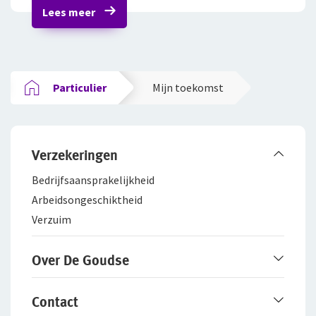
Lees meer
Particulier
Mijn toekomst
Verzekeringen
Bedrijfsaanspra­kelijkheid
Arbeidsongeschiktheid
Verzuim
Over De Goudse
Werken bij De Goudse
Contact
Het merk De Goudse