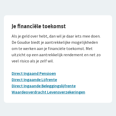
Klachtenregeling
Wie wij zijn
Pensioenverzekeringen
Expat Pakket Individueel
Onze organisatie
Doorlopende Reisverzekering
FlexxPensioen-beleggen
Je financiële toekomst
Onze cijfers
Kortlopende Reisverzekering
FlexxPensioen-gegarandeerd kapitaal
Als je geld over hebt, dan wil je daar iets mee doen.
Ons beleid
De Goudse biedt je aantrekkelijke mogelijkheden
VvE Pakket
Direct Ingaand Pensioen
Tevreden klanten
om te werken aan je financiële toekomst. Met
uitzicht op een aantrekkelijk rendement en net zo
Beleggingsverzekeringen
Duurzaam ondernemen
veel risico als je zelf wil.
Samenwerking met adviseurs
Direct Ingaande Beleggingslijfrente
Direct Ingaand Pensioen
Werken bij De Goudse
Uitgestelde Beleggingslijfrente
Direct Ingaande Lijfrente
Direct Ingaande Beleggingslijfrente
Vacatures
Pensioen 1-2-3
Waardeoverdracht Levensverzekeringen
Traineeship
Anw-pensioen
Stages en afstuderen
WGA-gatverzekering