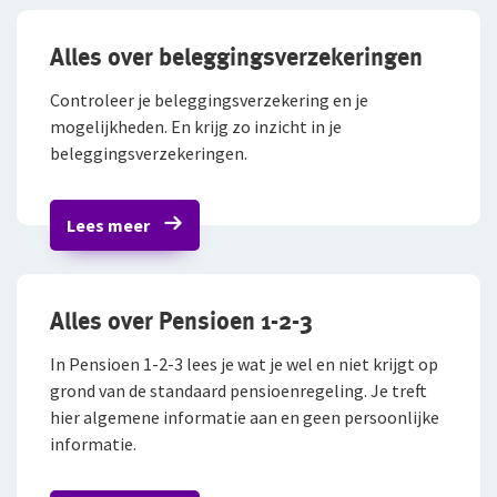
Arbeidsvoorwaarden
WIA-aanvullingsverzekering boven de WIA-
Alles over beleggingsverzekeringen
loongrens
Sollicitatieprocedure
Controleer je beleggingsverzekering en je
Privacyverklaring sollicitanten
WIA-aanvullingsverzekering onder de WIA-
mogelijkheden. En krijg zo inzicht in je
loongrens
Jaarverslag
beleggingsverzekeringen.
WIA-aanvullingsverzekering onder 35%
Lees meer
FlexxPensioen-beleggen
FlexxPensioen-gegarandeerd kapitaal
Alles over Pensioen 1-2-3
In Pensioen 1-2-3 lees je wat je wel en niet krijgt op
grond van de standaard pensioenregeling. Je treft
hier algemene informatie aan en geen persoonlijke
informatie.