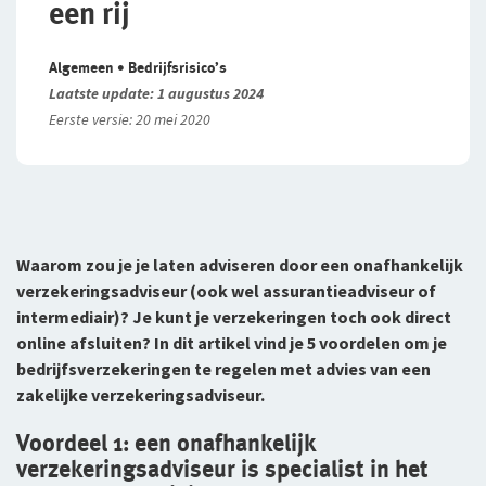
een rij
Klachtenregeling
jou
Wie wij zijn
Bestelautoverzekering
Andere branches
Onze organisatie
Algemeen • Bedrijfsrisico’s
Zakelijke personenautoverzekering
Laatste update: 1 augustus 2024
Onze cijfers
Eerste versie: 20 mei 2020
Vind een adviseur bij jou in de buurt
Bekijk alle zakelijke verzekeringen
Gratis persoonlijk advies voor jouw branche
Ons beleid
Voor je personeel
Tevreden klanten
Verzuimverzekering
Duurzaam ondernemen
Waarom zou je je laten adviseren door een onafhankelijk
Samenwerking met adviseurs
ZW-eigenrisicoverzekering
verzekeringsadviseur (ook wel assurantieadviseur of
intermediair)? Je kunt je verzekeringen toch ook direct
Werken bij De Goudse
WIA Verzekering (WIA 0-tot-100 Plan)
online afsluiten? In dit artikel vind je 5 voordelen om je
bedrijfsverzekeringen te regelen met advies van een
Vacatures
Anw-pensioen
zakelijke verzekeringsadviseur.
Traineeship
Nabestaandenverzekering Collectief
Voordeel 1: een onafhankelijk
Stages en afstuderen
verzekeringsadviseur is specialist in het
Ongevallenverzekering Collectief