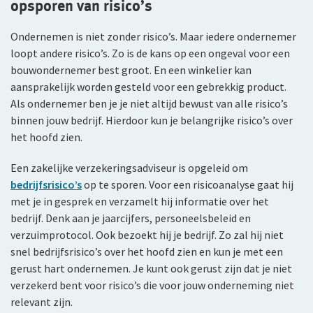
opsporen van risico’s
Arbeidsvoorwaarden
WGA-eigenrisicoverzekering
Ondernemen is niet zonder risico’s. Maar iedere ondernemer
Sollicitatieprocedure
loopt andere risico’s. Zo is de kans op een ongeval voor een
Voor jou als ondernemer
Privacyverklaring sollicitanten
bouwondernemer best groot. En een winkelier kan
Arbeidsongeschiktheidsverzekering
aansprakelijk worden gesteld voor een gebrekkig product.
Jaarverslag
Als ondernemer ben je je niet altijd bewust van alle risico’s
Nabestaandenverzekering Collectief voor
binnen jouw bedrijf. Hierdoor kun je belangrijke risico’s over
zelfstandig ondernemers
het hoofd zien.
Reizen
Een zakelijke verzekeringsadviseur is opgeleid om
bedrijfsrisico’s
op te sporen. Voor een risicoanalyse gaat hij
Expat Pakket Individueel
met je in gesprek en verzamelt hij informatie over het
bedrijf. Denk aan je jaarcijfers, personeelsbeleid en
Expat Pakket Collectief
verzuimprotocol. Ook bezoekt hij je bedrijf. Zo zal hij niet
snel bedrijfsrisico’s over het hoofd zien en kun je met een
Zakenreisverzekering Individueel
gerust hart ondernemen. Je kunt ook gerust zijn dat je niet
Zakenreisverzekering Collectief
verzekerd bent voor risico’s die voor jouw onderneming niet
relevant zijn.