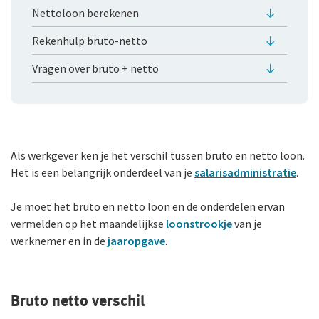
Arbeidsvoorwaarden
Nettoloon berekenen
WGA-eigenrisicoverzekering
Sollicitatieprocedure
Rekenhulp bruto-netto
Voor jou als ondernemer
Privacyverklaring sollicitanten
Vragen over bruto + netto
Arbeidsongeschiktheidsverzekering
Jaarverslag
Nabestaandenverzekering Collectief voor
zelfstandig ondernemers
Als werkgever ken je het verschil tussen bruto en netto loon.
Reizen
Het is een belangrijk onderdeel van je
salarisadministratie
.
Expat Pakket Individueel
Je moet het bruto en netto loon en de onderdelen ervan
vermelden op het maandelijkse
loonstrookje
van je
Expat Pakket Collectief
werknemer en in de
jaaropgave
.
Zakenreisverzekering Individueel
Zakenreisverzekering Collectief
Bruto netto verschil