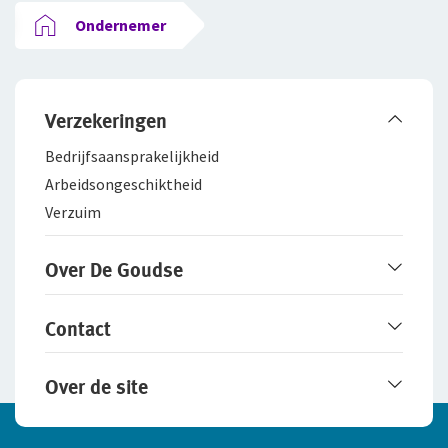
Ondernemer
Verzekeringen
Bedrijfsaanspra­kelijkheid
Arbeidsongeschiktheid
Verzuim
Over De Goudse
Werken bij De Goudse
Contact
Het merk De Goudse
Samenwerking met adviseurs
Service en contact
Over de site
Fraudebeleid
Online contact opnemen
Schade melden
Disclaimer