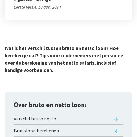
Klachtenregeling
jou
Wie wij zijn
Eerste versie: 18 april 2024
Bestelautoverzekering
Andere branches
Onze organisatie
Zakelijke personenautoverzekering
Onze cijfers
Vind een adviseur bij jou in de buurt
Bekijk alle zakelijke verzekeringen
Gratis persoonlijk advies voor jouw branche
Ons beleid
Wat is het verschil tussen bruto en netto loon? Hoe
Voor je personeel
bereken je dat? Tips voor ondernemers met personeel
Tevreden klanten
over de berekening van het netto salaris, inclusief
Verzuimverzekering
Duurzaam ondernemen
handige voorbeelden.
Samenwerking met adviseurs
ZW-eigenrisicoverzekering
Werken bij De Goudse
WIA Verzekering (WIA 0-tot-100 Plan)
Over bruto en netto loon:
Vacatures
Anw-pensioen
Traineeship
Verschil bruto netto
Nabestaandenverzekering Collectief
Stages en afstuderen
Brutoloon berekenen
Ongevallenverzekering Collectief