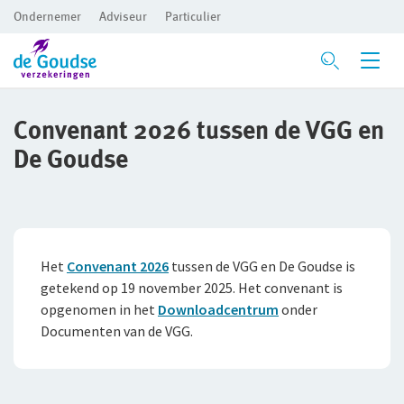
Ondernemer
Adviseur
Particulier
Ga direct naar de inhoud
Verzekeringen
Convenant 2026 tussen de VGG en
De Goudse
Branches
Voor je bedrijf
Preventie
Bedrijfsaansprakelijkheidsverzekering
Bouw
Inloggen
Risicomanagement
Beroepsaansprakelijkheidsverzekering
Detailhandel
Het
Convenant 2026
tussen de VGG en De Goudse is
CAR- en montageverzekering
Groothandel
De Preventiezaak
Voor ondernemers
getekend op 19 november 2025. Het convenant is
Service en contact
opgenomen in het
Downloadcentrum
onder
Rechtsbijstandverzekering
Horeca
Het Preventieabonnement
Voor adviseurs
Documenten van de VGG.
Over De Goudse
Service en contact
Bedrijfsgebouwenverzekering
Persoonlijke dienstverlening
Voor particulieren
Contactformulier
Fondsen en koersen
Over De Goudse
Advies op maat
Inventaris/Goederen­verzekering
Zakelijke dienstverlening
Voor expats
Met een onafhankelijke adviseur de beste oplossing voor