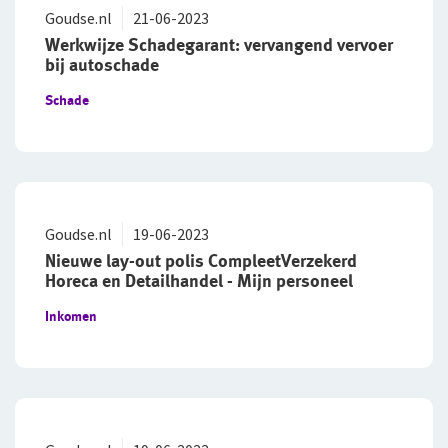
Onze organisatie
Goudse.nl
21-06-2023
Werkwijze Schadegarant: vervangend vervoer
Onze cijfers
bij autoschade
Ons beleid
Schade
Tevreden klanten
Duurzaam ondernemen
Samenwerking met adviseurs
Goudse.nl
19-06-2023
Werken bij De Goudse
Nieuwe lay-out polis CompleetVerzekerd
Horeca en Detailhandel - Mijn personeel
Vacatures
Inkomen
Traineeship
Stages en afstuderen
Arbeidsvoorwaarden