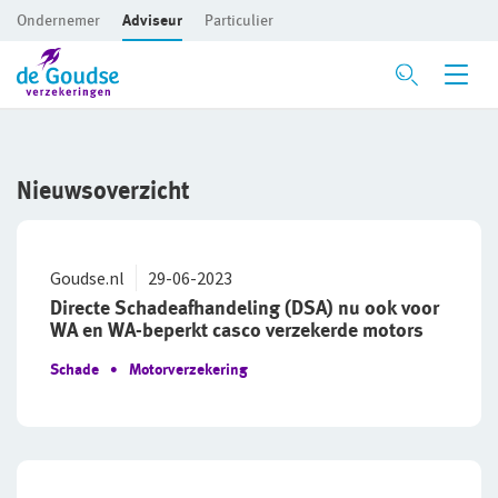
Ondernemer
Adviseur
Particulier
Ga direct naar de inhoud
Nieuwsoverzicht
Nieuwsoverzicht
Goudse Academy
Inloggen
Goudse.nl
29-06-2023
Voor ondernemers
Directe Schadeafhandeling (DSA) nu ook voor
WA en WA-beperkt casco verzekerde motors
Service en contact
Voor adviseurs
Schade
Motorverzekering
Over De Goudse
Service en contact
Voor particulieren
Contactformulier
Fondsen en koersen
Over De Goudse
Voor expats
Klachtenregeling
Wie wij zijn