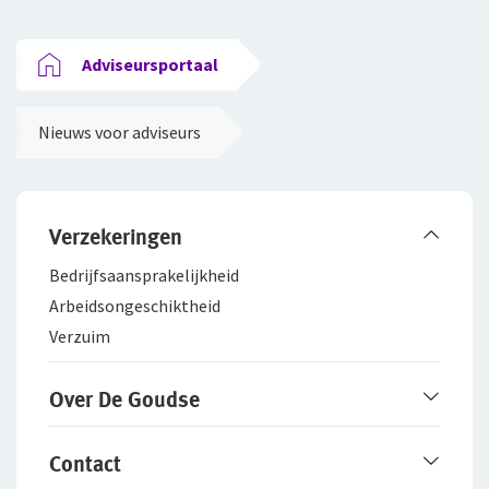
Adviseursportaal
Nieuws voor adviseurs
Verzekeringen
Bedrijfsaanspra­kelijkheid
Arbeidsongeschiktheid
Verzuim
Over De Goudse
Werken bij De Goudse
Contact
Het merk De Goudse