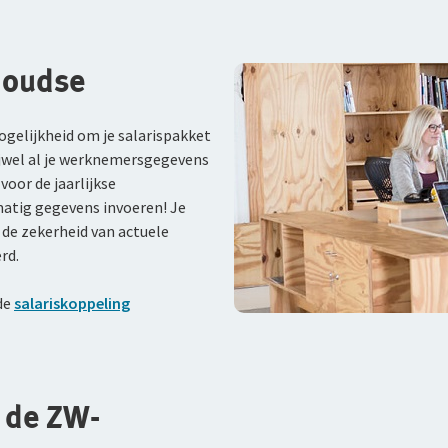
Goudse
ogelijkheid om je salarispakket
ijwel al je werknemersgegevens
oor de jaarlijkse
matig gegevens invoeren! Je
de zekerheid van actuele
rd.
 de
salariskoppeling
 de ZW-