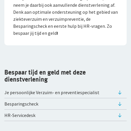
neem je daarbij ook aanvullende dienstverlening af.
Denk aan optimale ondersteuning op het gebied van
Bestelautoverzekering
ziekteverzuim en verzuimpreventie, de
Zakelijke personenautoverzekering
Besparingscheck en eerste hulp bij HR-vragen. Zo
bespaar jij tijd en geld
!
Bekijk alle zakelijke verzekeringen
Voor je personeel
Verzuimverzekering
Bespaar tijd en geld met deze
ZW-eigenrisicoverzekering
dienstverlening
WIA Verzekering (WIA 0-tot-100 Plan)
Je persoonlijke Verzuim- en preventiespecialist
Anw-pensioen
Besparingscheck
Nabestaandenverzekering Collectief
HR-Servicedesk
Ongevallenverzekering Collectief