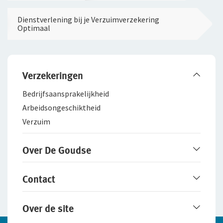
Dienstverlening bij je Verzuimverzekering
Optimaal
Verzekeringen
Bedrijfsaanspra­kelijkheid
Arbeidsongeschiktheid
Verzuim
Over De Goudse
Werken bij De Goudse
Contact
Het merk De Goudse
Samenwerking met adviseurs
Service en contact
Over de site
Fraudebeleid
Online contact opnemen