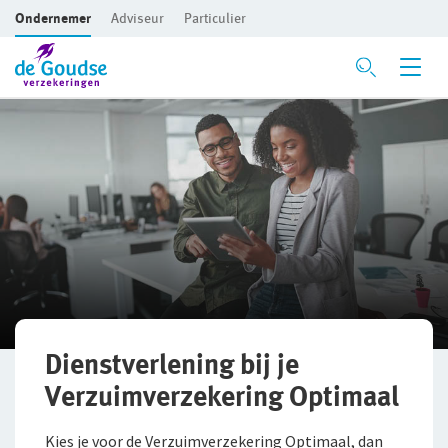
Ondernemer
Adviseur
Particulier
Ga direct naar de inhoud
Verzekeringen
Voor je bedrijf
Bedrijfsaansprakelijkheidsverzekering
Beroepsaansprakelijkheidsverzekering
CAR- en montageverzekering
Rechtsbijstandverzekering
Dienstverlening bij je
Verzuimverzekering Optimaal
Bedrijfsgebouwenverzekering
Kies je voor de Verzuimverzekering Optimaal, dan
Inventaris/Goederen­verzekering