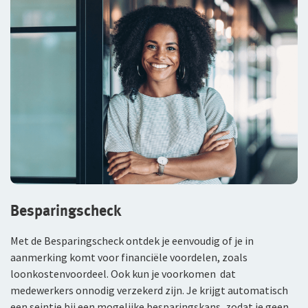
Duurzaam ondernemen
Samenwerking met adviseurs
Werken bij De Goudse
Vacatures
Traineeship
Stages en afstuderen
Arbeidsvoorwaarden
Besparingscheck
Sollicitatieprocedure
Met de Besparingscheck ontdek je eenvoudig of je in
Privacyverklaring sollicitanten
aanmerking komt voor financiële voordelen, zoals
loonkostenvoordeel. Ook kun je voorkomen dat
Jaarverslag
medewerkers onnodig verzekerd zijn. Je krijgt automatisch
een seintje bij een mogelijke besparingskans, zodat je geen