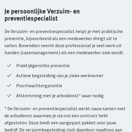
WGA-eigenrisicoverzekering
Je persoonlijke Verzuim- en
preventiespecialist
Voor jou als ondernemer
De Verzuim- en preventiespecialist helpt je met praktische
Arbeidsongeschiktheidsverzekering
preventie, bijvoorbeeld als een medewerker dreigt uit te
vallen. Bovendien neemt deze professional je veel werk uit
Nabestaandenverzekering Collectief voor
handen (casemanagement) als een medewerker ziek wordt.
zelfstandig ondernemers
Praktijkgerichte preventie
Reizen
Actieve begeleiding van je zieke werknemer
Expat Pakket Individueel
Poortwachtergarantie
Expat Pakket Collectief
Afstemming met je arbodienst* waar nodig
Zakenreisverzekering Individueel
* De Verzuim- en preventiespecialist werkt nauw samen met
de arbodienst waarmee je via ons een contract hebt
Zakenreisverzekering Collectief
afgesloten. Deze biedt een aangepast pakket voor jouw
bedrijf. De verzuimbegeleiding sluit daardoor naadloos aan