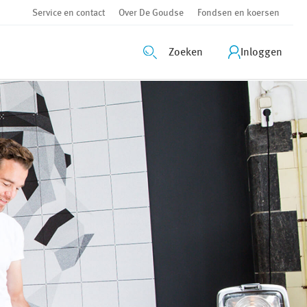
Service en contact
Over De Goudse
Fondsen en koersen
Zoeken
Inloggen