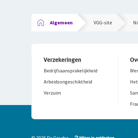
Algemeen
VGG-site
Ni
Verzekeringen
Ov
Bedrijfsaanspra­kelijkheid
Wer
Arbeidsongeschiktheid
Het
Verzuim
Sam
Fra
© 2026 De Goudse