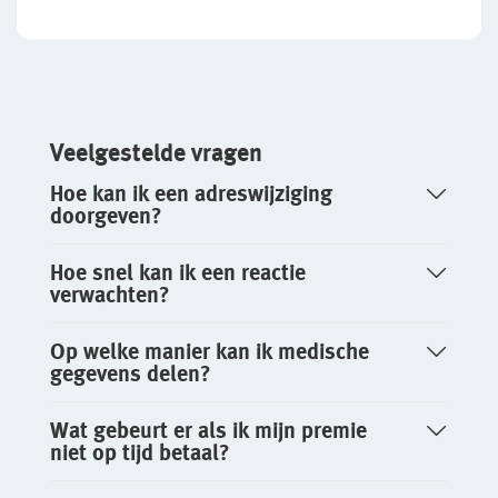
Klachtenregeling
jou
Bestelautoverzekering
Andere branches
Over De Goudse
Zakelijke personenautoverzekering
Fondsen en koersen
Over De Goudse
Vind een adviseur bij jou in de buurt
Bekijk alle zakelijke verzekeringen
Gratis persoonlijk advies voor jouw branche
Veelgestelde vragen
Wie wij zijn
Hoe kan ik een adreswijziging
Voor je personeel
doorgeven?
Onze organisatie
Verzuimverzekering
Onze cijfers
Hoe snel kan ik een reactie
ZW-eigenrisicoverzekering
verwachten?
Ons beleid
WIA Verzekering (WIA 0-tot-100 Plan)
Tevreden klanten
Op welke manier kan ik medische
gegevens delen?
Anw-pensioen
Duurzaam ondernemen
Wat gebeurt er als ik mijn premie
Samenwerking met adviseurs
Nabestaandenverzekering Collectief
niet op tijd betaal?
Werken bij De Goudse
Ongevallenverzekering Collectief