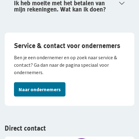
Ik heb moeite met het betalen van
Vacatures
mijn rekeningen. Wat kan ik doen?
WGA-eigenrisicoverzekering
Traineeship
Voor jou als ondernemer
Stages en afstuderen
Arbeidsongeschiktheidsverzekering
Service & contact voor ondernemers
Arbeidsvoorwaarden
Nabestaandenverzekering Collectief voor
Sollicitatieprocedure
zelfstandig ondernemers
Ben je een ondernemer en op zoek naar service &
contact? Ga dan naar de pagina speciaal voor
Privacyverklaring sollicitanten
Reizen
ondernemers.
Jaarverslag
Expat Pakket Individueel
Naar ondernemers
Expat Pakket Collectief
Zakenreisverzekering Individueel
Zakenreisverzekering Collectief
Direct contact