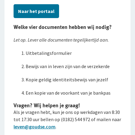
Naar het portaal
Pensioenverzekeringen
Expat Pakket Individueel
Doorlopende Reisverzekering
FlexxPensioen-beleggen
Welke vier documenten hebben wij nodig?
Kortlopende Reisverzekering
FlexxPensioen-gegarandeerd kapitaal
Let op. Lever alle documenten tegelijkertijd aan.
VvE Pakket
Direct Ingaand Pensioen
Uitbetalingsformulier
Beleggingsverzekeringen
Bewijs van in leven zijn van de verzekerde
Direct Ingaande Beleggingslijfrente
Kopie geldig identiteitsbewijs van jezelf
Uitgestelde Beleggingslijfrente
Een kopie van de voorkant van je bankpas
Vragen? Wij helpen je graag!
Pensioen 1-2-3
Als je vragen hebt, kun je ons op werkdagen van 8:30
Anw-pensioen
tot 17:30 uur bellen op (0182) 544 972 of mailen naar
leven@goudse.com
.
WGA-gatverzekering