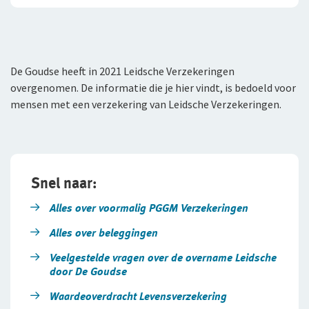
Klachtenregeling
Wie wij zijn
Pensioenverzekeringen
Expat Pakket Individueel
Onze organisatie
Doorlopende Reisverzekering
FlexxPensioen-beleggen
Onze cijfers
De Goudse heeft in 2021 Leidsche Verzekeringen
overgenomen. De informatie die je hier vindt, is bedoeld voor
Kortlopende Reisverzekering
FlexxPensioen-gegarandeerd kapitaal
Ons beleid
mensen met een verzekering van Leidsche Verzekeringen.
VvE Pakket
Direct Ingaand Pensioen
Tevreden klanten
Beleggingsverzekeringen
Duurzaam ondernemen
Samenwerking met adviseurs
Direct Ingaande Beleggingslijfrente
Snel naar:
Werken bij De Goudse
Alles over voormalig PGGM Verzekeringen
Uitgestelde Beleggingslijfrente
Alles over beleggingen
Vacatures
Pensioen 1-2-3
Veelgestelde vragen over de overname Leidsche
Traineeship
Anw-pensioen
door De Goudse
Stages en afstuderen
Waardeoverdracht Levensverzekering
WGA-gatverzekering