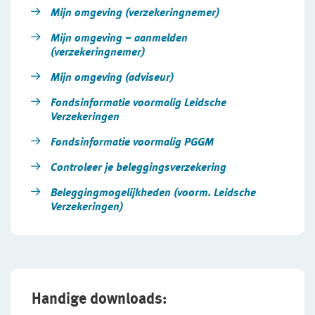
Arbeidsvoorwaarden
Mijn omgeving (verzekeringnemer)
WIA-aanvullingsverzekering boven de WIA-
loongrens
Sollicitatieprocedure
Mijn omgeving – aanmelden
(verzekeringnemer)
Privacyverklaring sollicitanten
WIA-aanvullingsverzekering onder de WIA-
Mijn omgeving (adviseur)
loongrens
Jaarverslag
Fondsinformatie voormalig Leidsche
WIA-aanvullingsverzekering onder 35%
Verzekeringen
Fondsinformatie voormalig PGGM
FlexxPensioen-beleggen
Controleer je beleggingsverzekering
FlexxPensioen-gegarandeerd kapitaal
Beleggingmogelijkheden (voorm. Leidsche
Verzekeringen)
Handige downloads: