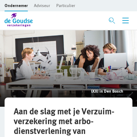
Ondernemer
Adviseur
Particulier
Ga direct naar de inhoud
Verzekeringen
Voor je bedrijf
Bedrijfsaansprakelijkheidsverzekering
Beroepsaansprakelijkheidsverzekering
IXXI in Den Bosch
CAR- en montageverzekering
Rechtsbijstandverzekering
Aan de slag met je Verzuim-
verzekering met arbo-
Bedrijfsgebouwenverzekering
dienstverlening van
Inventaris/Goederen­verzekering