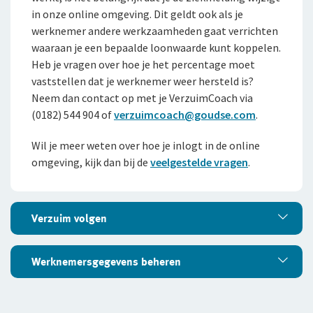
in onze online omgeving. Dit geldt ook als je
Duurzaam ondernemen
werknemer andere werkzaamheden gaat verrichten
waaraan je een bepaalde loonwaarde kunt koppelen.
Samenwerking met adviseurs
Heb je vragen over hoe je het percentage moet
vaststellen dat je werknemer weer hersteld is?
Werken bij De Goudse
Neem dan contact op met je VerzuimCoach via
Vacatures
(0182) 544 904 of
verzuimcoach@goudse.com
.
Traineeship
Wil je meer weten over hoe je inlogt in de online
omgeving, kijk dan bij de
veelgestelde vragen
.
Stages en afstuderen
Arbeidsvoorwaarden
Verzuim volgen
Sollicitatieprocedure
Privacyverklaring sollicitanten
Verzuim volgen
Werknemersgegevens beheren
Jaarverslag
In CAMAS kun je werknemersgegevens bijwerken en
Werknemersgegevens beheren
uitgebreide verzuimstatistieken samenstellen.