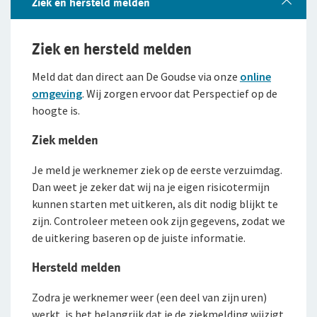
Branches
Ziek en hersteld melden
Preventie
Bouw
Ziek en hersteld melden
Inloggen
Risicomanagement
Detailhandel
Meld dat dan direct aan De Goudse via onze
online
omgeving
. Wij zorgen ervoor dat Perspectief op de
Groothandel
De Preventiezaak
Voor ondernemers
hoogte is.
Service en contact
Horeca
Het Preventieabonnement
Voor adviseurs
Ziek melden
Over De Goudse
Service en contact
Persoonlijke dienstverlening
Voor particulieren
Je meld je werknemer ziek op de eerste verzuimdag.
Contactformulier
Fondsen en koersen
Over De Goudse
Advies op maat
Dan weet je zeker dat wij na je eigen risicotermijn
Zakelijke dienstverlening
Voor expats
Met een onafhankelijke adviseur de beste oplossing voor
Klachtenregeling
jou
kunnen starten met uitkeren, als dit nodig blijkt te
Wie wij zijn
Andere branches
zijn. Controleer meteen ook zijn gegevens, zodat we
Onze organisatie
de uitkering baseren op de juiste informatie.
Onze cijfers
Hersteld melden
Vind een adviseur bij jou in de buurt
Gratis persoonlijk advies voor jouw branche
Ons beleid
Zodra je werknemer weer (een deel van zijn uren)
werkt, is het belangrijk dat je de ziekmelding wijzigt
Tevreden klanten