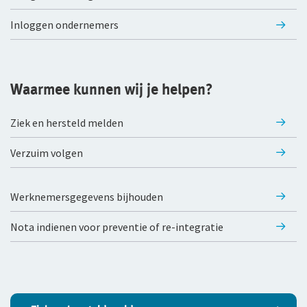
WGA-eigenrisicoverzekering
Inloggen ondernemers
Voor jou als ondernemer
Arbeidsongeschiktheidsverzekering
Waarmee kunnen wij je helpen?
Nabestaandenverzekering Collectief voor
Ziek en hersteld melden
zelfstandig ondernemers
Verzuim volgen
Reizen
Expat Pakket Individueel
Werknemersgegevens bijhouden
Expat Pakket Collectief
Nota indienen voor preventie of re-integratie
Zakenreisverzekering Individueel
Zakenreisverzekering Collectief