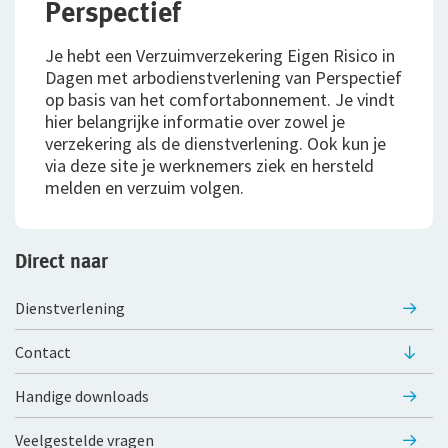
Perspectief
Bestelautoverzekering
Je hebt een Verzuimverzekering Eigen Risico in
Dagen met arbodienstverlening van Perspectief
Zakelijke personenautoverzekering
op basis van het comfortabonnement. Je vindt
hier belangrijke informatie over zowel je
Bekijk alle zakelijke verzekeringen
verzekering als de dienstverlening. Ook kun je
via deze site je werknemers ziek en hersteld
Voor je personeel
melden en verzuim volgen.
Verzuimverzekering
Direct naar
ZW-eigenrisicoverzekering
WIA Verzekering (WIA 0-tot-100 Plan)
Dienstverlening
Anw-pensioen
Contact
Nabestaandenverzekering Collectief
Handige downloads
Ongevallenverzekering Collectief
Veelgestelde vragen