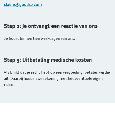
claims@goudse.com
.
WGA-eigenrisicoverzekering
Voor jou als ondernemer
Stap 2: Je ontvangt een reactie van ons
Arbeidsongeschiktheidsverzekering
Je hoort binnen tien werkdagen van ons.
Nabestaandenverzekering Collectief voor
zelfstandig ondernemers
Reizen
Stap 3: Uitbetaling medische kosten
Expat Pakket Individueel
Als blijkt dat je recht hebt op een vergoeding, betalen wij die
uit. Daarbij houden we rekening met het eventuele eigen
Expat Pakket Collectief
risico.
Zakenreisverzekering Individueel
Zakenreisverzekering Collectief