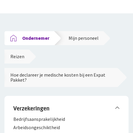
Duurzaam ondernemen
Samenwerking met adviseurs
Werken bij De Goudse
Ondernemer
Mijn personeel
Vacatures
Reizen
Traineeship
Stages en afstuderen
Hoe declareer je medische kosten bij een Expat
Pakket?
Arbeidsvoorwaarden
Sollicitatieprocedure
Privacyverklaring sollicitanten
Verzekeringen
Bedrijfsaanspra­kelijkheid
Jaarverslag
Arbeidsongeschiktheid