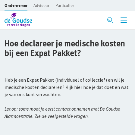
Ondernemer
Adviseur
Particulier
Ga direct naar de inhoud
Verzekeringen
Hoe declareer je medische kosten
bij een Expat Pakket?
Voor je bedrijf
Bedrijfsaansprakelijkheidsverzekering
Heb je een Expat Pakket (individueel of collectief) en wil je
Beroepsaansprakelijkheidsverzekering
medische kosten declareren? Kijk hier hoe je dat doet en wat
je van ons kunt verwachten.
CAR- en montageverzekering
Rechtsbijstandverzekering
Let op: soms moet je eerst contact opnemen met De Goudse
Alarmcentrale. Zie de veelgestelde vragen.
Bedrijfsgebouwenverzekering
Inventaris/Goederen­verzekering