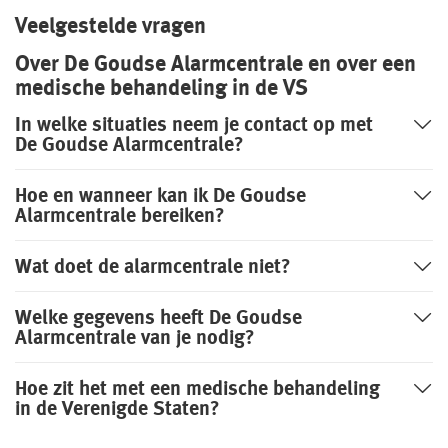
Branches
Veelgestelde vragen
Preventie
Bouw
Over De Goudse Alarmcentrale en over een
medische behandeling in de VS
Inloggen
Risicomanagement
Detailhandel
In welke situaties neem je contact op met
Groothandel
De Preventiezaak
Voor ondernemers
De Goudse Alarmcentrale?
Service en contact
Horeca
Het Preventieabonnement
Voor adviseurs
Hoe en wanneer kan ik De Goudse
Over De Goudse
Service en contact
Alarmcentrale bereiken?
Persoonlijke dienstverlening
Voor particulieren
Contactformulier
Fondsen en koersen
Over De Goudse
Advies op maat
Wat doet de alarmcentrale niet?
Zakelijke dienstverlening
Voor expats
Met een onafhankelijke adviseur de beste oplossing voor
Klachtenregeling
jou
Wie wij zijn
Andere branches
Welke gegevens heeft De Goudse
Onze organisatie
Alarmcentrale van je nodig?
Onze cijfers
Vind een adviseur bij jou in de buurt
Hoe zit het met een medische behandeling
Gratis persoonlijk advies voor jouw branche
in de Verenigde Staten?
Ons beleid
Tevreden klanten