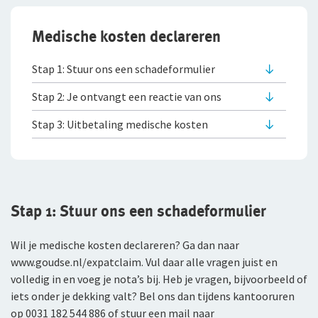
Bestelautoverzekering
Medische kosten declareren
Zakelijke personenautoverzekering
Stap 1: Stuur ons een schadeformulier
Bekijk alle zakelijke verzekeringen
Stap 2: Je ontvangt een reactie van ons
Voor je personeel
Stap 3: Uitbetaling medische kosten
Verzuimverzekering
ZW-eigenrisicoverzekering
Stap 1: Stuur ons een schadeformulier
WIA Verzekering (WIA 0-tot-100 Plan)
Wil je medische kosten declareren? Ga dan naar
Anw-pensioen
www.goudse.nl/expatclaim. Vul daar alle vragen juist en
volledig in en voeg je nota’s bij. Heb je vragen, bijvoorbeeld of
Nabestaandenverzekering Collectief
iets onder je dekking valt? Bel ons dan tijdens kantooruren
Ongevallenverzekering Collectief
op 0031 182 544 886 of stuur een mail naar