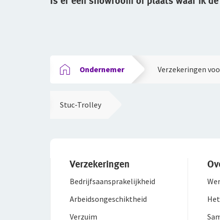
Is er een showroom of plaats waar ik de
Ondernemer
Verzekeringen voor
Stuc-Trolley
Verzekeringen
Ov
Bedrijfsaanspra­kelijkheid
Wer
Arbeidsongeschiktheid
Het
Verzuim
Sam