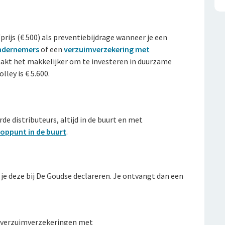
rijs (€ 500) als preventiebijdrage wanneer je een
ondernemers
of een
verzuimverzekering met
aakt het makkelijker om te investeren in duurzame
lley is € 5.600.
rde distributeurs, altijd in de buurt en met
ooppunt in de buurt
.
 je deze bij De Goudse declareren. Je ontvangt dan een
r verzuimverzekeringen met