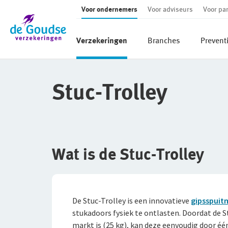
Voor ondernemers
Voor adviseurs
Voor par
Ga direct naar de inhoud
Verzekeringen
Branches
Prevent
Stuc-Trolley
Wat is de Stuc-Trolley
De Stuc-Trolley is een innovatieve
gipsspuit
stukadoors fysiek te ontlasten. Doordat de S
markt is (25 kg), kan deze eenvoudig door é