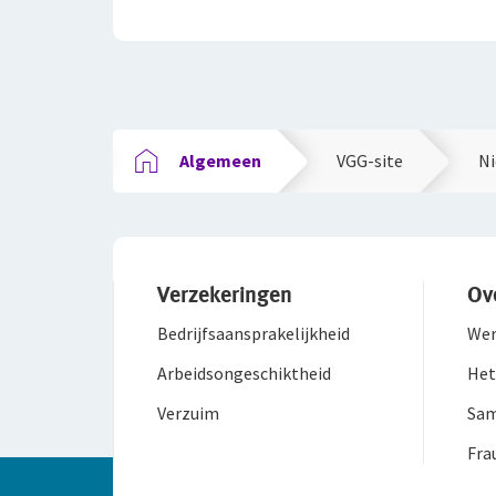
Algemeen
VGG-site
Ni
Verzekeringen
Ov
Bedrijfsaanspra­kelijkheid
Wer
Arbeidsongeschiktheid
Het
Verzuim
Sam
Fra