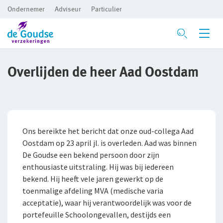
Ondernemer
Adviseur
Particulier
Ga direct naar de inhoud
Verzekeringen
Overlijden de heer Aad Oostdam
Branches
Voor je bedrijf
Preventie
Bedrijfsaansprakelijkheidsverzekering
Bouw
Ons bereikte het bericht dat onze oud-collega Aad
Inloggen
Risicomanagement
Beroepsaansprakelijkheidsverzekering
Detailhandel
Oostdam op 23 april jl. is overleden. Aad was binnen
De Goudse een bekend persoon door zijn
CAR- en montageverzekering
Groothandel
De Preventiezaak
Voor ondernemers
enthousiaste uitstraling. Hij was bij iedereen
Service en contact
Rechtsbijstandverzekering
Horeca
Het Preventieabonnement
Voor adviseurs
bekend. Hij heeft vele jaren gewerkt op de
toenmalige afdeling MVA (medische varia
Over De Goudse
Service en contact
Bedrijfsgebouwenverzekering
Persoonlijke dienstverlening
Voor particulieren
acceptatie), waar hij verantwoordelijk was voor de
Contactformulier
Fondsen en koersen
Over De Goudse
Advies op maat
portefeuille Schoolongevallen, destijds een
Inventaris/Goederen­verzekering
Zakelijke dienstverlening
Voor expats
Met een onafhankelijke adviseur de beste oplossing voor