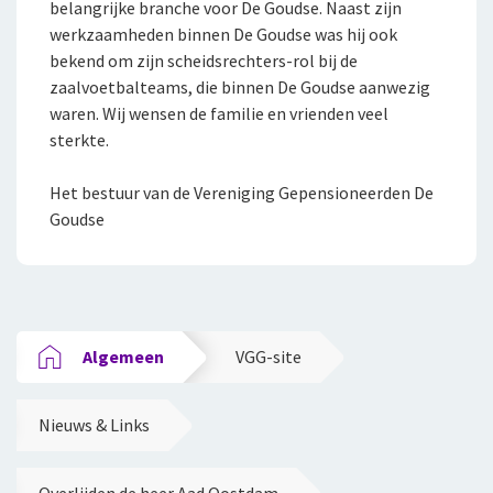
belangrijke branche voor De Goudse. Naast zijn
Klachtenregeling
jou
Wie wij zijn
werkzaamheden binnen De Goudse was hij ook
Bestelautoverzekering
Andere branches
bekend om zijn scheidsrechters-rol bij de
Onze organisatie
zaalvoetbalteams, die binnen De Goudse aanwezig
Zakelijke personenautoverzekering
Onze cijfers
waren. Wij wensen de familie en vrienden veel
Vind een adviseur bij jou in de buurt
sterkte.
Bekijk alle zakelijke verzekeringen
Gratis persoonlijk advies voor jouw branche
Ons beleid
Voor je personeel
Het bestuur van de Vereniging Gepensioneerden De
Tevreden klanten
Goudse
Verzuimverzekering
Duurzaam ondernemen
Samenwerking met adviseurs
ZW-eigenrisicoverzekering
Werken bij De Goudse
WIA Verzekering (WIA 0-tot-100 Plan)
Algemeen
VGG-site
Vacatures
Anw-pensioen
Traineeship
Nieuws & Links
Nabestaandenverzekering Collectief
Stages en afstuderen
Ongevallenverzekering Collectief