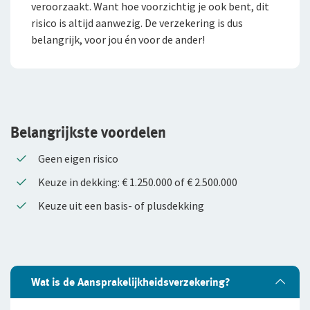
veroorzaakt. Want hoe voorzichtig je ook bent, dit
risico is altijd aanwezig. De verzekering is dus
Expat Pakket Individueel
belangrijk, voor jou én voor de ander!
Doorlopende Reisverzekering
Kortlopende Reisverzekering
VvE Pakket
Belangrijkste voordelen
Mijn vervoer
Geen eigen risico
Mijn toekomst
Privé Pakket Online
Keuze in dekking: € 1.250.000 of € 2.500.000
Keuze uit een basis- of plusdekking
Inloggen
Levensverzekeringen
Autoverzekering
Caravanverzekering
Direct Ingaande Lijfrente
Voor ondernemers
Service en contact
Klassieke Autoverzekering
Contraverzekering
Voor adviseurs
Wat is de Aansprakelijkheidsverzekering?
Over De Goudse
Service en contact
Motorverzekering
Overlijdensrisicoverzekering
Voor particulieren