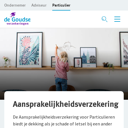
Ondernemer
Adviseur
Particulier
Ga direct naar de inhoud
Mijn gezin en woning
Privé Pakket Online
Woonhuisverzekering
Inboedelverzekering
Aansprakelijkheidsverzekering
Rechtsbijstandverzekering
Aansprakelijkheidsverzekering
Ongevallenverzekering
De Aansprakelijkheidsverzekering voor Particulieren
biedt je dekking als je schade of letsel bij een ander
Huwelijksdagverzekering