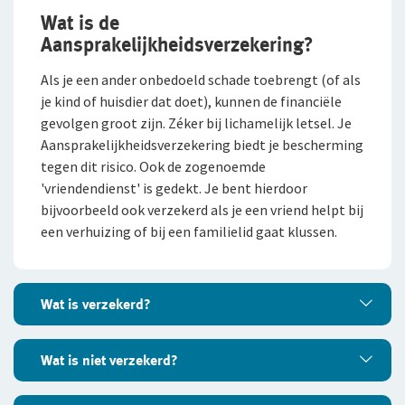
Contactformulier
Fondsen en koersen
Over De Goudse
Wat is de
Waardeoverdracht Leven
Voor expats
Aansprakelijkheidsverzekering?
Klachtenregeling
Wie wij zijn
Pensioenverzekeringen
Als je een ander onbedoeld schade toebrengt (of als
Onze organisatie
je kind of huisdier dat doet), kunnen de financiële
FlexxPensioen-beleggen
gevolgen groot zijn. Zéker bij lichamelijk letsel. Je
Onze cijfers
Aansprakelijkheidsverzekering biedt je bescherming
FlexxPensioen-gegarandeerd kapitaal
Ons beleid
tegen dit risico. Ook de zogenoemde
'vriendendienst' is gedekt. Je bent hierdoor
Direct Ingaand Pensioen
Tevreden klanten
bijvoorbeeld ook verzekerd als je een vriend helpt bij
Beleggingsverzekeringen
een verhuizing of bij een familielid gaat klussen.
Duurzaam ondernemen
Samenwerking met adviseurs
Direct Ingaande Beleggingslijfrente
Werken bij De Goudse
Wat is verzekerd?
Uitgestelde Beleggingslijfrente
Vacatures
Pensioen 1-2-3
Wat is verzekerd?
Wat is niet verzekerd?
Traineeship
Anw-pensioen
Als je schade aan een ander toebrengt, kan die ander