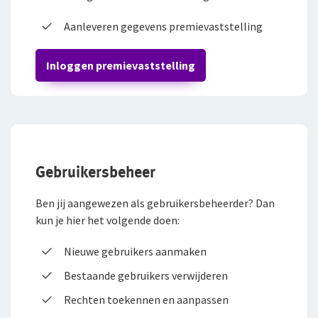
Arbeidsvoorwaarden
WGA-eigenrisicoverzekering
Aanleveren gegevens premievaststelling
Sollicitatieprocedure
Voor jou als ondernemer
Inloggen premievaststelling
Privacyverklaring sollicitanten
Arbeidsongeschiktheidsverzekering
Jaarverslag
Nabestaandenverzekering Collectief voor
zelfstandig ondernemers
Reizen
Gebruikersbeheer
Expat Pakket Individueel
Ben jij aangewezen als gebruikersbeheerder? Dan
kun je hier het volgende doen:
Expat Pakket Collectief
Nieuwe gebruikers aanmaken
Zakenreisverzekering Individueel
Bestaande gebruikers verwijderen
Zakenreisverzekering Collectief
Rechten toekennen en aanpassen