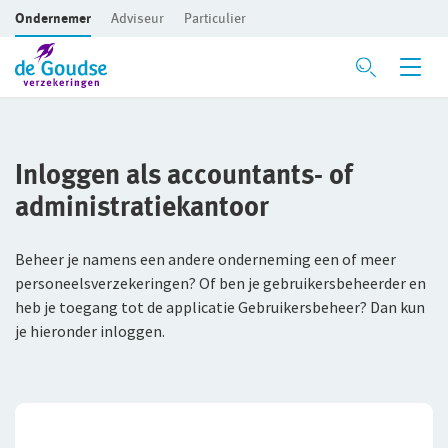
Ondernemer
Adviseur
Particulier
Ga direct naar de inhoud
Verzekeringen
Inloggen als accountants- of
Branches
Voor je bedrijf
administratiekantoor
Preventie
Bedrijfsaansprakelijkheidsverzekering
Bouw
Beheer je namens een andere onderneming een of meer
Inloggen
Risicomanagement
Beroepsaansprakelijkheidsverzekering
Detailhandel
personeelsverzekeringen? Of ben je gebruikersbeheerder en
heb je toegang tot de applicatie Gebruikersbeheer? Dan kun
CAR- en montageverzekering
Groothandel
De Preventiezaak
Voor ondernemers
je hieronder inloggen.
Service en contact
Rechtsbijstandverzekering
Horeca
Het Preventieabonnement
Voor adviseurs
Over De Goudse
Service en contact
Bedrijfsgebouwenverzekering
Persoonlijke dienstverlening
Voor particulieren
Contactformulier
Fondsen en koersen
Over De Goudse
Advies op maat
Inventaris/Goederen­verzekering
Zakelijke dienstverlening
Voor expats
Met een onafhankelijke adviseur de beste oplossing voor