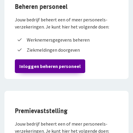
Klachtenregeling
jou
Beheren personeel
Wie wij zijn
Bestelautoverzekering
Andere branches
Onze organisatie
Jouw bedrijf beheert een of meer personeels-
Zakelijke personenautoverzekering
verzekeringen. Je kunt hier het volgende doen:
Onze cijfers
Vind een adviseur bij jou in de buurt
Bekijk alle zakelijke verzekeringen
Gratis persoonlijk advies voor jouw branche
Werknemersgegevens beheren
Ons beleid
Ziekmeldingen doorgeven
Voor je personeel
Tevreden klanten
Verzuimverzekering
Duurzaam ondernemen
Inloggen beheren personeel
Samenwerking met adviseurs
ZW-eigenrisicoverzekering
Werken bij De Goudse
WIA Verzekering (WIA 0-tot-100 Plan)
Vacatures
Anw-pensioen
Premievaststelling
Traineeship
Nabestaandenverzekering Collectief
Jouw bedrijf beheert een of meer personeels-
Stages en afstuderen
Ongevallenverzekering Collectief
verzekeringen. Je kunt hier het volgende doen: