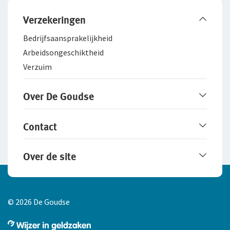
Verzekeringen
Bedrijfsaanspra­kelijkheid
Arbeidsongeschiktheid
Verzuim
Over De Goudse
Werken bij De Goudse
Contact
Het merk De Goudse
Samenwerking met adviseurs
Service en contact
Over de site
Fraudebeleid
Online contact opnemen
Schade melden
Disclaimer
Cookie-instellingen aanpassen
© 2026 De Goudse
Privacy
Toegankelijk­heids­verklaring