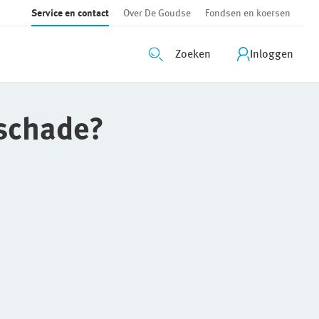
Service en contact
Over De Goudse
Fondsen en koersen
Zoeken
Inloggen
sschade?